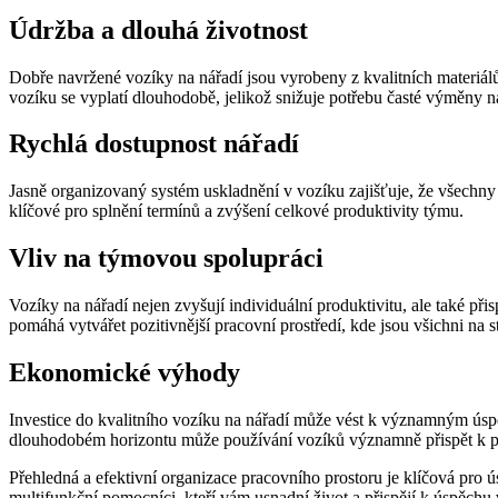
Údržba a dlouhá životnost
Dobře navržené vozíky na nářadí jsou vyrobeny z kvalitních materiálů
vozíku se vyplatí dlouhodobě, jelikož snižuje potřebu časté výměny n
Rychlá dostupnost nářadí
Jasně organizovaný systém uskladnění v vozíku zajišťuje, že všechny 
klíčové pro splnění termínů a zvýšení celkové produktivity týmu.
Vliv na týmovou spolupráci
Vozíky na nářadí nejen zvyšují individuální produktivitu, ale také př
pomáhá vytvářet pozitivnější pracovní prostředí, kde jsou všichni na s
Ekonomické výhody
Investice do kvalitního vozíku na nářadí může vést k významným úspo
dlouhodobém horizontu může používání vozíků významně přispět k pro
Přehledná a efektivní organizace pracovního prostoru je klíčová pro ú
multifunkční pomocníci, kteří vám usnadní život a přispějí k úspěchu 