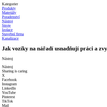
Kategorier
Produkty
Materiály
Poradenství
Nástroj
Stroje
Izolace
Stavební firma
Kanalizace
Jak vozíky na nářadí usnadňují práci a zvy
Nástroj
Nástroj
Sharing is caring
X
Facebook
Instagram
LinkedIn
YouTube
Pinterest
TikTok
Mail