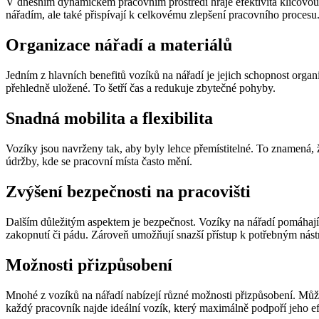
V dnešním dynamickém pracovním prostředí hraje efektivita klíčovou 
nářadím, ale také přispívají k celkovému zlepšení pracovního procesu
Organizace nářadí a materiálů
Jedním z hlavních benefitů vozíků na nářadí je jejich schopnost organ
přehledně uložené. To šetří čas a redukuje zbytečné pohyby.
Snadná mobilita a flexibilita
Vozíky jsou navrženy tak, aby byly lehce přemístitelné. To znamená, ž
údržby, kde se pracovní místa často mění.
Zvýšení bezpečnosti na pracovišti
Dalším důležitým aspektem je bezpečnost. Vozíky na nářadí pomáhají
zakopnutí či pádu. Zároveň umožňují snazší přístup k potřebným nást
Možnosti přizpůsobení
Mnohé z vozíků na nářadí nabízejí různé možnosti přizpůsobení. Můžete 
každý pracovník najde ideální vozík, který maximálně podpoří jeho ef