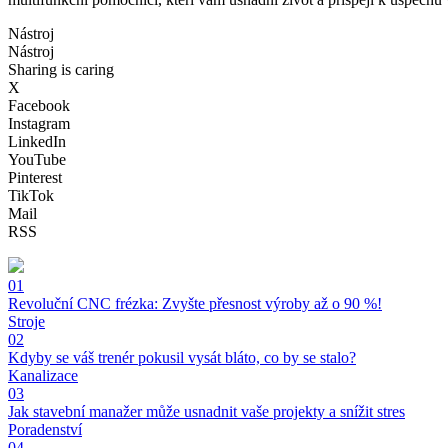
Nástroj
Nástroj
Sharing is caring
X
Facebook
Instagram
LinkedIn
YouTube
Pinterest
TikTok
Mail
RSS
01
Revoluční CNC frézka: Zvyšte přesnost výroby až o 90 %!
Stroje
02
Kdyby se váš trenér pokusil vysát bláto, co by se stalo?
Kanalizace
03
Jak stavební manažer může usnadnit vaše projekty a snížit stres
Poradenství
04