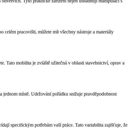
odvětvích. Tyto praktické zařízení nejen usnadňují manipulaci s
po celém pracovišti, můžete mít všechny nástroje a materiály
 Tato mobilita je zvláště užitečná v oblasti stavebnictví, oprav a
 na jednom místě. Udržování pořádku snižuje pravděpodobnost
dají specifickým potřebám vaší práce. Tato variabilita zajišťuje, že