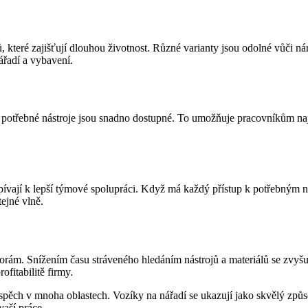
, které zajišťují dlouhou životnost. Různé varianty jsou odolné vůči n
ářadí a vybavení.
potřebné nástroje jsou snadno dostupné. To umožňuje pracovníkům najít 
ispívají k lepší týmové spolupráci. Když má každý přístup k potřebným n
tejné vlně.
rám. Snížením času stráveného hledáním nástrojů a materiálů se zvyšuj
fitabilitě firmy.
spěch v mnoha oblastech. Vozíky na nářadí se ukazují jako skvělý způso
vaší práce.