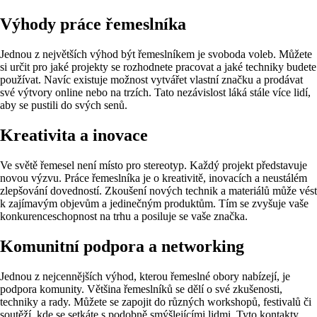
Výhody práce řemeslníka
Jednou z největších výhod být řemeslníkem je svoboda voleb. Můžete
si určit pro jaké projekty se rozhodnete pracovat a jaké techniky budete
používat. Navíc existuje možnost vytvářet vlastní značku a prodávat
své výtvory online nebo na trzích. Tato nezávislost láká stále více lidí,
aby se pustili do svých senů.
Kreativita a inovace
Ve světě řemesel není místo pro stereotyp. Každý projekt představuje
novou výzvu. Práce řemeslníka je o kreativitě, inovacích a neustálém
zlepšování dovedností. Zkoušení nových technik a materiálů může vést
k zajímavým objevům a jedinečným produktům. Tím se zvyšuje vaše
konkurenceschopnost na trhu a posiluje se vaše značka.
Komunitní podpora a networking
Jednou z nejcennějších výhod, kterou řemeslné obory nabízejí, je
podpora komunity. Většina řemeslníků se dělí o své zkušenosti,
techniky a rady. Můžete se zapojit do různých workshopů, festivalů či
soutěží, kde se setkáte s podobně smýšlejícími lidmi. Tyto kontakty