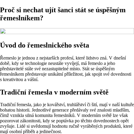
Proč si nechat ujít šanci stát se úspěšným
řemeslníkem?
Úvod do řemeslnického světa
Řemeslo je jednou z nejstarších profesí, které lidstvo zná. V dnešní
době, kdy se technologie neustále vyvíjejí, má řemeslo a jeho
představitelé stále své nezastupitelné místo. Stát se úspěšným
řemeslníkem představuje unikátní příležitost, jak spojit své dovednosti
s kreativitou a vášní.
Tradiční řemesla v moderním světě
Tradiční řemesla, jako je kovářství, truhlářství či šití, mají v naší kultuře
bohatou historii. Jednotlivé generace předávaly své znalosti mladším,
čímž vznikla silná komunita řemeslníků. V moderním světě lze však
pozorovat zákonitosti, kdy se poptávka po těchto dovednostech opět
zvyšuje. Lidé si uvědomují hodnotu ručně vyráběných produktů, které
mají osobní příběh a jedinečnost.