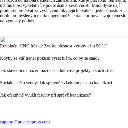
Na rozdíl od mnoha tradičních zaměstnání, kde je plat fixní, řemeslník
má možnost vydělat více podle úsilí a kreativnosti. Mnohdy se dají
produkty prodávat za vyšší cenu díky jejich kvalitě a jedinečnosti. S
dobře promyšleným marketingem můžete transformovat svoje řemeslo
na výnosný podnik.
Revoluční CNC frézka: Zvyšte přesnost výroby až o 90 %!
Kdyby se váš trenér pokusil vysát bláto, co by se stalo?
Jak stavební manažer může usnadnit vaše projekty a snížit stres
Sociální sítě a svody: Jak správně zvládnout past na kanalizaci
Jak efektivně využít fascíny při správě kanalizace?
support@practicapress.com