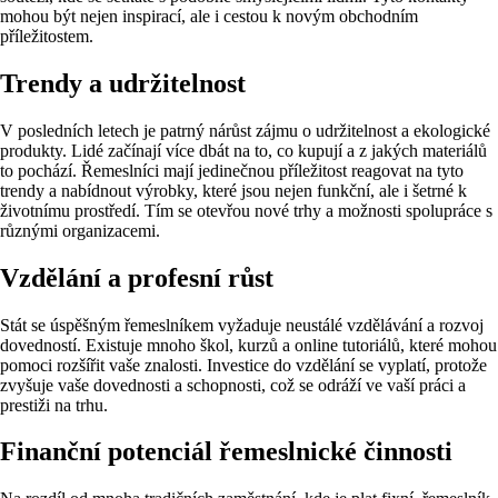
mohou být nejen inspirací, ale i cestou k novým obchodním
příležitostem.
Trendy a udržitelnost
V posledních letech je patrný nárůst zájmu o udržitelnost a ekologické
produkty. Lidé začínají více dbát na to, co kupují a z jakých materiálů
to pochází. Řemeslníci mají jedinečnou příležitost reagovat na tyto
trendy a nabídnout výrobky, které jsou nejen funkční, ale i šetrné k
životnímu prostředí. Tím se otevřou nové trhy a možnosti spolupráce s
různými organizacemi.
Vzdělání a profesní růst
Stát se úspěšným řemeslníkem vyžaduje neustálé vzdělávání a rozvoj
dovedností. Existuje mnoho škol, kurzů a online tutoriálů, které mohou
pomoci rozšířit vaše znalosti. Investice do vzdělání se vyplatí, protože
zvyšuje vaše dovednosti a schopnosti, což se odráží ve vaší práci a
prestiži na trhu.
Finanční potenciál řemeslnické činnosti