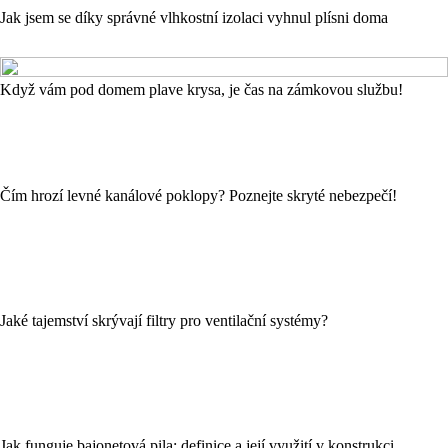
Jak jsem se díky správné vlhkostní izolaci vyhnul plísni doma
Když vám pod domem plave krysa, je čas na zámkovou službu!
Čím hrozí levné kanálové poklopy? Poznejte skryté nebezpečí!
Jaké tajemství skrývají filtry pro ventilační systémy?
Jak funguje bajonetová pila: definice a její využití v konstrukci