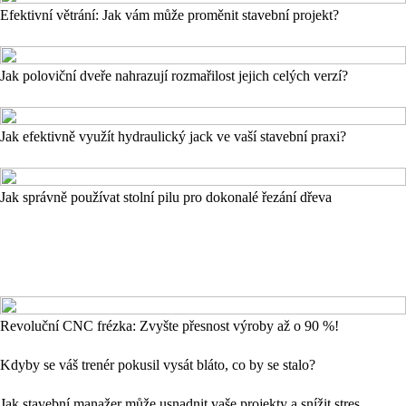
Efektivní větrání: Jak vám může proměnit stavební projekt?
Jak poloviční dveře nahrazují rozmařilost jejich celých verzí?
Jak efektivně využít hydraulický jack ve vaší stavební praxi?
Jak správně používat stolní pilu pro dokonalé řezání dřeva
Revoluční CNC frézka: Zvyšte přesnost výroby až o 90 %!
Kdyby se váš trenér pokusil vysát bláto, co by se stalo?
Jak stavební manažer může usnadnit vaše projekty a snížit stres