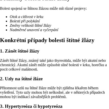
Bolest spojená se štítnou žlázou může mít různé projevy:
Otok a citlivost v krku
Bolesti při polykání
Změny velikosti štítné žlázy
Nadměrné unavení a vyčerpání
Konkrétní případy bolesti štítné žlázy
1. Zánět štítné žlázy
Zánět štítné žlázy, známý také jako thyreoitida, může být akutní nebo
chronický. Akutní zánět může způsobit silné bolesti v krku, horečku a
pocit celkové malátnosti.
2. Uzly na štítné žláze
Přítomnost uzlů na štítné žláze může být zjištěna lékařem během
vyšetření. Tyto uzly mohou být neškodné, ale v některých případech
mohou být indikací závažnějších problémů.
3. Hypertyreóza či hypotyreóza