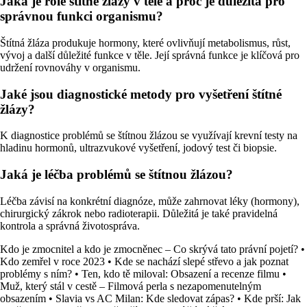
Jaká je role štítné žlázy v těle a proč je důležitá pro
správnou funkci organismu?
Štítná žláza produkuje hormony, které ovlivňují metabolismus, růst,
vývoj a další důležité funkce v těle. Její správná funkce je klíčová pro
udržení rovnováhy v organismu.
Jaké jsou diagnostické metody pro vyšetření štítné
žlázy?
K diagnostice problémů se štítnou žlázou se využívají krevní testy na
hladinu hormonů, ultrazvukové vyšetření, jodový test či biopsie.
Jaká je léčba problémů se štítnou žlázou?
Léčba závisí na konkrétní diagnóze, může zahrnovat léky (hormony),
chirurgický zákrok nebo radioterapii. Důležitá je také pravidelná
kontrola a správná životospráva.
Kdo je zmocnitel a kdo je zmocněnec – Co skrývá tato právní pojetí?
•
Kdo zemřel v roce 2023
•
Kde se nachází slepé střevo a jak poznat
problémy s ním?
•
Ten, kdo tě miloval: Obsazení a recenze filmu
•
Muž, který stál v cestě – Filmová perla s nezapomenutelným
obsazením
•
Slavia vs AC Milan: Kde sledovat zápas?
•
Kde prší: Jak