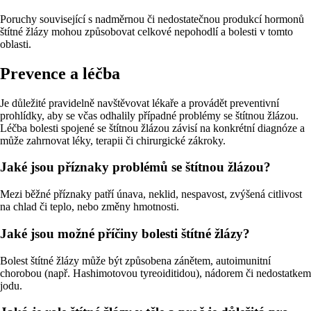
Poruchy související s nadměrnou či nedostatečnou produkcí hormonů
štítné žlázy mohou způsobovat celkové nepohodlí a bolesti v tomto
oblasti.
Prevence a léčba
Je důležité pravidelně navštěvovat lékaře a provádět preventivní
prohlídky, aby se včas odhalily případné problémy se štítnou žlázou.
Léčba bolesti spojené se štítnou žlázou závisí na konkrétní diagnóze a
může zahrnovat léky, terapii či chirurgické zákroky.
Jaké jsou příznaky problémů se štítnou žlázou?
Mezi běžné příznaky patří únava, neklid, nespavost, zvýšená citlivost
na chlad či teplo, nebo změny hmotnosti.
Jaké jsou možné příčiny bolesti štítné žlázy?
Bolest štítné žlázy může být způsobena zánětem, autoimunitní
chorobou (např. Hashimotovou tyreoiditidou), nádorem či nedostatkem
jodu.