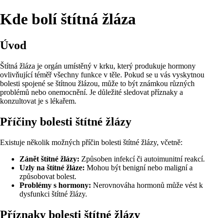
Kde bolí štítná žláza
Úvod
Štítná žláza je orgán umístěný v krku, který produkuje hormony
ovlivňující téměř všechny funkce v těle. Pokud se u vás vyskytnou
bolesti spojené se štítnou žlázou, může to být známkou různých
problémů nebo onemocnění. Je důležité sledovat příznaky a
konzultovat je s lékařem.
Příčiny bolesti štítné žlázy
Existuje několik možných příčin bolesti štítné žlázy, včetně:
Zánět štítné žlázy:
Způsoben infekcí či autoimunitní reakcí.
Uzly na štítné žláze:
Mohou být benigní nebo maligní a
způsobovat bolest.
Problémy s hormony:
Nerovnováha hormonů může vést k
dysfunkci štítné žlázy.
Příznaky bolesti štítné žlázy