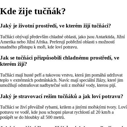
Kde žije tučňák?
Jaký je životní prostředí, ve kterém žijí tučňáci?
Tučňáci obývají především chladné oblasti, jako jsou Antarktida, Jižní
Amerika nebo Jižní Afrika. Preferují pobřežní oblasti s možností
snadného přístupu k moři, kde loví potravu.
Jak se tučňáci přizpůsobili chladnému prostředí, ve
kterém žijí?
Tučňáci mají husté peří a tukovou vrstvu, která jim pomáhá udržovat
teplo v extrémních podmínkách. Navíc mají speciální žlázy, které jim
umožňují odstraňovat nadbytečné soli z mořské vody, kterou pijí.
Jaký je stravovací režim tučňáků a jak loví potravu?
Tučňáci se živí převážně rybami, krilem a jinými mořskými tvory. Loví
potravu ve vodě, kde jsou schopni plavat rychlostí až 20 km/h a
potápět se do hloubky až 500 metrů.