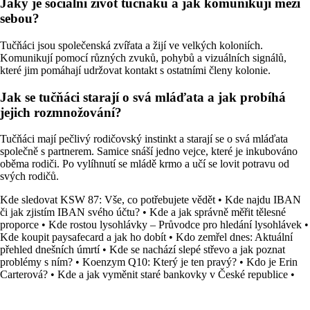
Jaký je sociální život tučňáků a jak komunikují mezi
sebou?
Tučňáci jsou společenská zvířata a žijí ve velkých koloniích.
Komunikují pomocí různých zvuků, pohybů a vizuálních signálů,
které jim pomáhají udržovat kontakt s ostatními členy kolonie.
Jak se tučňáci starají o svá mláďata a jak probíhá
jejich rozmnožování?
Tučňáci mají pečlivý rodičovský instinkt a starají se o svá mláďata
společně s partnerem. Samice snáší jedno vejce, které je inkubováno
oběma rodiči. Po vylíhnutí se mládě krmo a učí se lovit potravu od
svých rodičů.
Kde sledovat KSW 87: Vše, co potřebujete vědět
•
Kde najdu IBAN
či jak zjistím IBAN svého účtu?
•
Kde a jak správně měřit tělesné
proporce
•
Kde rostou lysohlávky – Průvodce pro hledání lysohlávek
•
Kde koupit paysafecard a jak ho dobít
•
Kdo zemřel dnes: Aktuální
přehled dnešních úmrtí
•
Kde se nachází slepé střevo a jak poznat
problémy s ním?
•
Koenzym Q10: Který je ten pravý?
•
Kdo je Erin
Carterová?
•
Kde a jak vyměnit staré bankovky v České republice
•