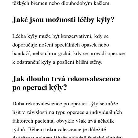
těžkých břemen nebo dlouhodobým kašlem.
Jaké jsou možnosti léčby kýly?
Léčba kýly může být konzervativní, kdy se
doporučuje nošení speciálních opasek nebo
bandáží, nebo chirurgická, kdy se provádí operace
k odstranění kýly a posílení břišní stěny.
Jak dlouho trvá rekonvalescence
po operaci kýly?
Doba rekonvalescence po operaci kýly se může
lišit v závislosti na typu operace a individuálních
faktorech pacienta, obvykle však trvá několik
týdnů. Během rekonvalescence je důležité
dodržovat pokyny lékaře ohledně fyzické aktivity