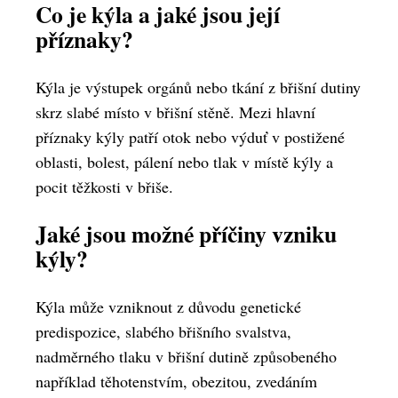
Co je kýla a jaké jsou její
příznaky?
Kýla je výstupek orgánů nebo tkání z břišní dutiny
skrz slabé místo v břišní stěně. Mezi hlavní
příznaky kýly patří otok nebo výduť v postižené
oblasti, bolest, pálení nebo tlak v místě kýly a
pocit těžkosti v břiše.
Jaké jsou možné příčiny vzniku
kýly?
Kýla může vzniknout z důvodu genetické
predispozice, slabého břišního svalstva,
nadměrného tlaku v břišní dutině způsobeného
například těhotenstvím, obezitou, zvedáním