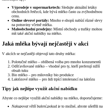
Výprodeje v supermarketech:
Sledujte aktuální letáky
obchodních řetězců, kde bývá mléko často za zvýhodněnou
cenu.
Online slevové portály:
Mnoho e-shopů nabízí různé slevy
na potraviny včetně mléka.
Maloobchodní prodejny:
Místní obchody a trafiky mohou
mít také akční nabídky na mléko.
Jaká mléka bývají nejčastěji v akci
V akcích se nejčastěji objevují tato druhy mléka:
Polotučné mléko – oblíbená volba pro mnoho konzumentů
Odšťavňované mléko – vhodné pro ty, kteří preferují nižší
obsah tuku
Bio mléko – pro milovníky bio produkce
Laktózové mléko – pro lidi trpící intolerancí na laktózu
Tipy jak nejlépe využít akční nabídku
Abyste co nejlépe využili akční nabídky na mléko, doporučujeme:
Nakupovat větší balení,
pokud je to možné, abyste ušetřili na