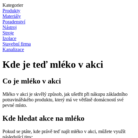
Kategorier
Produkty
Materiály
Poradenství
Nástroj
Stroje
Izolace
Stavební firma
Kanalizace
Kde je teď mléko v akci
Co je mléko v akci
Mléko v akci je skvělý způsob, jak ušetřit při nákupu základního
potravinářského produktu, který má ve většině domácností své
pevné místo.
Kde hledat akce na mléko
Pokud se ptáte, kde právě teď najít mléko v akci, můžete využít
následující tipy: