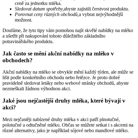
ceně za jednotku mléka.
Sledovat datum spotřeby,
abyste zajistili čerstvost produktu.
Porovnat ceny různých obchodů,
a vybrat nejvýhodnější
možnost.
Doufáme, že tyto tipy vám pomohou najít skvělé nabídky na mléko
a ušetřit při nakupování tohoto důležitého základního
potravinářského produktu.
Jak často se mění akční nabídky na mléko v
obchodech?
Akční nabídky na mléko se obvykle mění každý týden, ale může se
lišit podle konkrétního obchodu nebo řetězce. Je proto dobré
pravidelně sledovat letáky nebo webové stránky obchodů, abyste
nezmeškali žádnou výhodnou akci.
Jaké jsou nejčastější druhy mléka, které bývají v
akci?
Mezi nejčastěji nabízené druhy mléka v akci patří plnotučné,
polotučné a odtučněné mléko. Občas se můžete setkat i s akcemi na
různé alternativy, jako je například sójové nebo mandlové mléko.