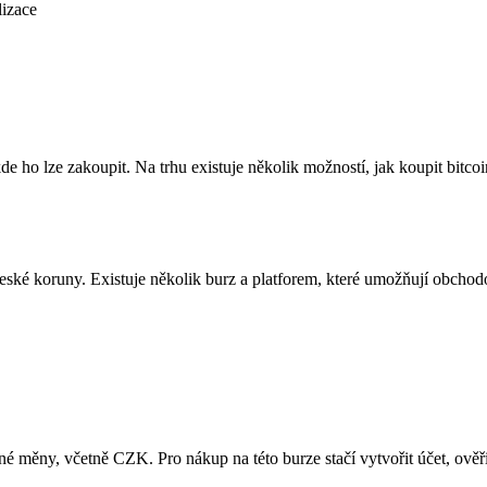
izace
u, kde ho lze zakoupit. Na trhu existuje několik možností, jak koupit b
a české koruny. Existuje několik burz a platforem, které umožňují obcho
zné měny, včetně CZK. Pro nákup na této burze stačí vytvořit účet, ověř