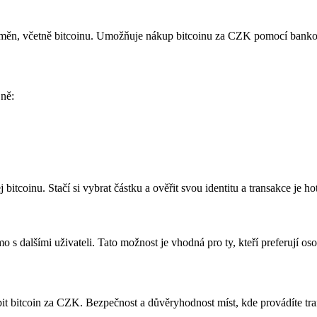
toměn, včetně bitcoinu. Umožňuje nákup bitcoinu za CZK pomocí banko
 ně:
itcoinu. Stačí si vybrat částku a ověřit svou identitu a transakce je ho
s dalšími uživateli. Tato možnost je vhodná pro ty, kteří preferují oso
pit bitcoin za CZK. Bezpečnost a důvěryhodnost míst, kde provádíte tra