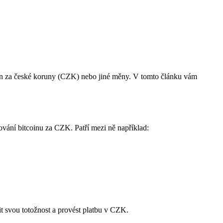
itcoin za české koruny (CZK) nebo jiné měny. V tomto článku vám
dování bitcoinu za CZK. Patří mezi ně například:
it svou totožnost a provést platbu v CZK.