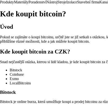
Produkty
Materiály
Poradenství
Nástroj
Stroje
Izolace
Stavební firma
Kanal
Kde koupit bitcoin?
Úvod
Pokud se zajímáte o koupi bitcoinu, určitě jste se již setkali s otázko
přiblížíme různé možnosti, kde a jak můžete koupit bitcoin.
Kde koupit bitcoin za CZK?
Snad nejčastější otázka, kterou si lidé kladou, je kde koupit bitcoin z
Bitstock
Coinbase
Exmo
LocalBitcoins
Bitstock
Bitstock je online burza, která umožňuje koupi a prodej bitcoinu za rů