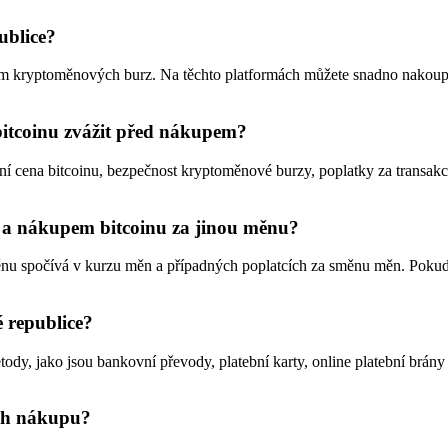
ublice?
tvím kryptoměnových burz. Na těchto platformách můžete snadno nakoupi
 bitcoinu zvážit před nákupem?
ální cena bitcoinu, bezpečnost kryptoměnové burzy, poplatky za transakc
y a nákupem bitcoinu za jinou měnu?
ěnu spočívá v kurzu měn a případných poplatcích za směnu měn. Poku
é republice?
ody, jako jsou bankovní převody, platební karty, online platební brány 
ich nákupu?