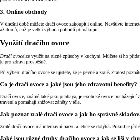
3. Online obchody
V dnešní době můžete dračí ovoce zakoupit i online. Navštivte interne
až domů, což je velká výhoda pohodlí při nákupu.
Využití dračího ovoce
Dračí ovoce
lze využít na různé způsoby v kuchyni. Můžete si ho přid
je pro zdraví prospěšné.
Při výběru dračího ovoce se ujistěte, že je pevné a zralé. Zralost pozná
Co je dračí ovoce a jaké jsou jeho zdravotní benefity?
Dračí ovoce, známé také jako pitahaya, je exotické ovoce pocházející 
trávení a pomáhají snižovat záněty v těle.
Jak poznat zralé dračí ovoce a jak ho správně skladov
Zralé dračí ovoce má intenzivní barvu a lehce se dotýká. Pokud je příliš 
Jaké jsou různé druhy dračího ovoce a jak se liší v chu