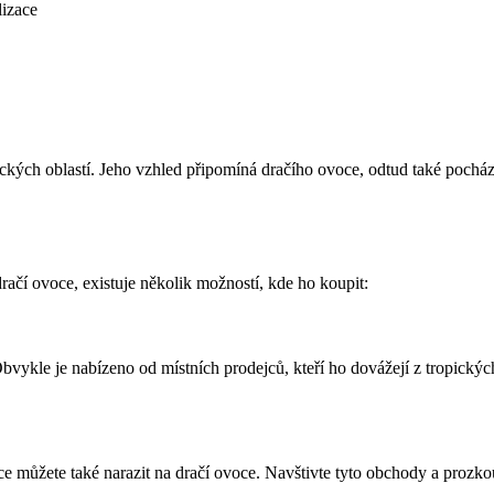
izace
ických oblastí. Jeho vzhled připomíná dračího ovoce, odtud také pocház
račí ovoce, existuje několik možností, kde ho koupit:
bvykle je nabízeno od místních prodejců, kteří ho dovážejí z tropických o
 můžete také narazit na dračí ovoce. Navštivte tyto obchody a prozkoum