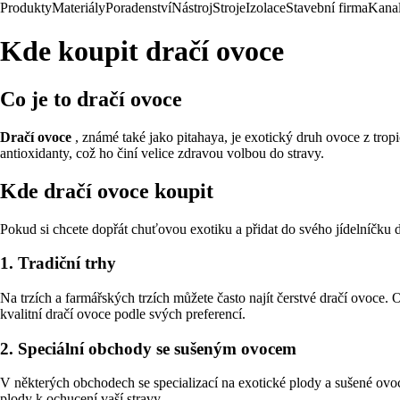
Produkty
Materiály
Poradenství
Nástroj
Stroje
Izolace
Stavební firma
Kanal
Kde koupit dračí ovoce
Co je to dračí ovoce
Dračí ovoce
, známé také jako pitahaya, je exotický druh ovoce z trop
antioxidanty, což ho činí velice zdravou volbou do stravy.
Kde dračí ovoce koupit
Pokud si chcete dopřát chuťovou exotiku a přidat do svého jídelníčku d
1. Tradiční trhy
Na trzích a farmářských trzích můžete často najít čerstvé dračí ovoce. O
kvalitní dračí ovoce podle svých preferencí.
2. Speciální obchody se sušeným ovocem
V některých obchodech se specializací na exotické plody a sušené ovoce
plody k ochucení vaší stravy.