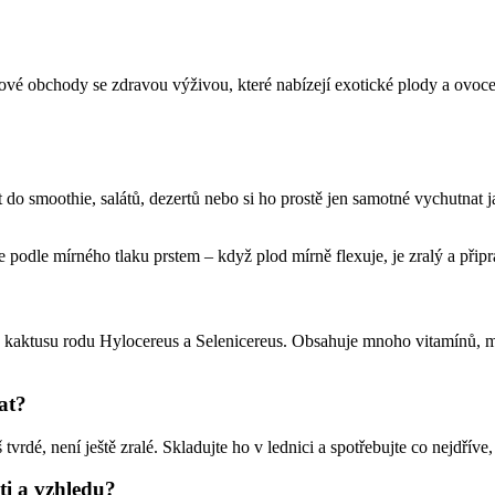
tové obchody se zdravou výživou, které nabízejí exotické plody a ovoce
at do smoothie, salátů, dezertů nebo si ho prostě jen samotné vychutn
te podle mírného tlaku prstem – když plod mírně flexuje, je zralý a připr
z kaktusu rodu Hylocereus a Selenicereus. Obsahuje mnoho vitamínů, min
at?
tvrdé, není ještě zralé. Skladujte ho v lednici a spotřebujte co nejdříve
ti a vzhledu?