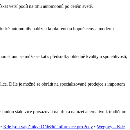
kat větší podíl na trhu automobilů po celém světě.
, čínské automobily nabízejí konkurenceschopné ceny a moderní
u stranu se může setkat s předsudky ohledně kvality a spolehlivosti,
ce. Dále je možné se obrátit na specializované prodejce s importem
udou stále více prosazovat na trhu a nabízet alternativu k tradičním
•
Kde jsou vaječníky: Důležité informace pro ženy
•
Wegovy – Kde