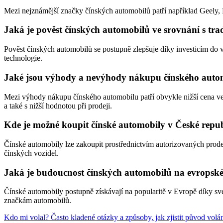
Mezi nejznámější značky čínských automobilů patří například Geely, 
Jaká je pověst čínských automobilů ve srovnání s tr
Pověst čínských automobilů se postupně zlepšuje díky investicím do v
technologie.
Jaké jsou výhody a nevýhody nákupu čínského auto
Mezi výhody nákupu čínského automobilu patří obvykle nižší cena ve s
a také s nižší hodnotou při prodeji.
Kde je možné koupit čínské automobily v České repub
Čínské automobily lze zakoupit prostřednictvím autorizovaných prode
čínských vozidel.
Jaká je budoucnost čínských automobilů na evropsk
Čínské automobily postupně získávají na popularitě v Evropě díky sv
značkám automobilů.
Kdo mi volal? Často kladené otázky a způsoby, jak zjistit původ volá