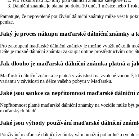
Pro vozidla nad 3,5 tuny platí dálniční známka kategorie D2.
Dálniční známka je platná po dobu 10 dnů, 1 měsíce nebo 1 roku 
Pamatujte, že nepovolené používání dálniční známky může vést k pokutě
peníze.
Jaký je proces nákupu maďarské dálniční známky a kd
Pro zakoupení maďarské dálniční známky je možné využít několik možn
Dále je možné dálniční známku zakoupit online prostřednictvím oficiá
Jak dlouho je maďarská dálniční známka platná a jak
Maďarská dálniční známka je platná v závislosti na zvolené variantě, kt
variantu v závislosti na délce vašeho pobytu v Maďarsku.
Jaké jsou sankce za nepřítomnost maďarské dálniční 
Nepřítomnost platné maďarské dálniční známky na vozidle může být pos
maďarských úřadů.
Jaké jsou výhody používání maďarské dálniční znám
Používání maďarské dálniční známky vám umožní pohodlně a rychle cest