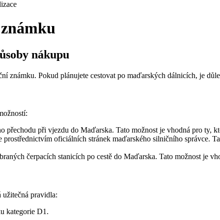
izace
í známku
působy nákupu
ční známku. Pokud plánujete cestovat po maďarských dálnicích, je důlež
možností:
 přechodu při vjezdu do Maďarska. Tato možnost je vhodná pro ty, kteř
e prostřednictvím oficiálních stránek maďarského silničního správce. 
raných čerpacích stanicích po cestě do Maďarska. Tato možnost je vhodná
 užitečná pravidla:
ku kategorie D1.