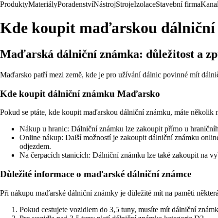
Produkty
Materiály
Poradenství
Nástroj
Stroje
Izolace
Stavební firma
Kanal
Kde koupit maďarskou dálničn
Maďarská dálniční známka: důležitost a z
Maďarsko patří mezi země, kde je pro užívání dálnic povinné mít dálni
Kde koupit dálniční známku Maďarsko
Pokud se ptáte, kde koupit maďarskou dálniční známku, máte několik 
Nákup u hranic: Dálniční známku lze zakoupit přímo u hraničního
Online nákup: Další možností je zakoupit dálniční známku onlin
odjezdem.
Na čerpacích stanicích: Dálniční známku lze také zakoupit na vyb
Důležité informace o maďarské dálniční známce
Při nákupu maďarské dálniční známky je důležité mít na paměti některá
Pokud cestujete vozidlem do 3,5 tuny, musíte mít dálniční znám