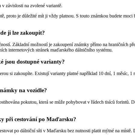
v závislosti na zvolené variantě.
, proto je důležité mít ji vždy platnou. S touto známkou budete moci b
e ji lze zakoupit?
ostí. Základní možností je zakoupení známky přímo na hraničních pře
lních internetových stránek maďarského dálničního systému.
é jsou dostupné varianty?
erou si zakoupíte. Existují varianty platné například 10 dní, 1 měsíc, 1
známky na vozidle?
tihována pokutou, která se může pohybovat v řádech tisíců forintů. Dá
ky při cestování po Maďarsku?
ovat po dálniční síti v Maďarsku bez nutnosti platit mýtné na místě.