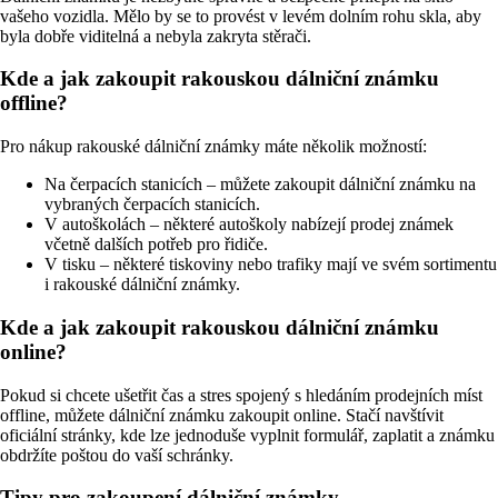
vašeho vozidla. Mělo by se to provést v levém dolním rohu skla, aby
byla dobře viditelná a nebyla zakryta stěrači.
Kde a jak zakoupit rakouskou dálniční známku
offline?
Pro nákup rakouské dálniční známky máte několik možností:
Na čerpacích stanicích – můžete zakoupit dálniční známku na
vybraných čerpacích stanicích.
V autoškolách – některé autoškoly nabízejí prodej známek
včetně dalších potřeb pro řidiče.
V tisku – některé tiskoviny nebo trafiky mají ve svém sortimentu
i rakouské dálniční známky.
Kde a jak zakoupit rakouskou dálniční známku
online?
Pokud si chcete ušetřit čas a stres spojený s hledáním prodejních míst
offline, můžete dálniční známku zakoupit online. Stačí navštívit
oficiální stránky, kde lze jednoduše vyplnit formulář, zaplatit a známku
obdržíte poštou do vaší schránky.
Tipy pro zakoupení dálniční známky