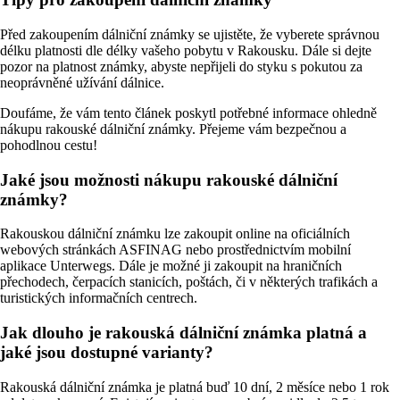
Před zakoupením dálniční známky se ujistěte, že vyberete správnou
délku platnosti dle délky vašeho pobytu v Rakousku. Dále si dejte
pozor na platnost známky, abyste nepřijeli do styku s pokutou za
neoprávněné užívání dálnice.
Doufáme, že vám tento článek poskytl potřebné informace ohledně
nákupu rakouské dálniční známky. Přejeme vám bezpečnou a
pohodlnou cestu!
Jaké jsou možnosti nákupu rakouské dálniční
známky?
Rakouskou dálniční známku lze zakoupit online na oficiálních
webových stránkách ASFINAG nebo prostřednictvím mobilní
aplikace Unterwegs. Dále je možné ji zakoupit na hraničních
přechodech, čerpacích stanicích, poštách, či v některých trafikách a
turistických informačních centrech.
Jak dlouho je rakouská dálniční známka platná a
jaké jsou dostupné varianty?
Rakouská dálniční známka je platná buď 10 dní, 2 měsíce nebo 1 rok