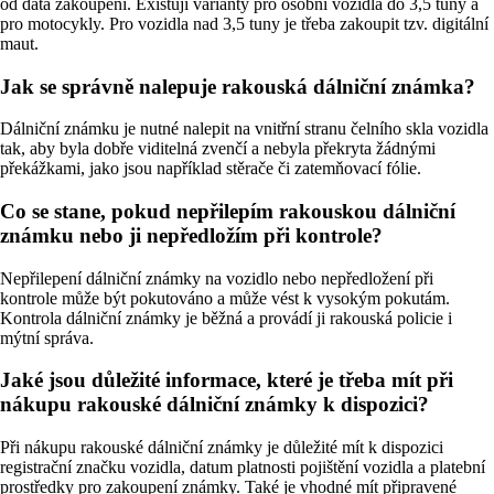
od data zakoupení. Existují varianty pro osobní vozidla do 3,5 tuny a
pro motocykly. Pro vozidla nad 3,5 tuny je třeba zakoupit tzv. digitální
maut.
Jak se správně nalepuje rakouská dálniční známka?
Dálniční známku je nutné nalepit na vnitřní stranu čelního skla vozidla
tak, aby byla dobře viditelná zvenčí a nebyla překryta žádnými
překážkami, jako jsou například stěrače či zatemňovací fólie.
Co se stane, pokud nepřilepím rakouskou dálniční
známku nebo ji nepředložím při kontrole?
Nepřilepení dálniční známky na vozidlo nebo nepředložení při
kontrole může být pokutováno a může vést k vysokým pokutám.
Kontrola dálniční známky je běžná a provádí ji rakouská policie i
mýtní správa.
Jaké jsou důležité informace, které je třeba mít při
nákupu rakouské dálniční známky k dispozici?
Při nákupu rakouské dálniční známky je důležité mít k dispozici
registrační značku vozidla, datum platnosti pojištění vozidla a platební
prostředky pro zakoupení známky. Také je vhodné mít připravené