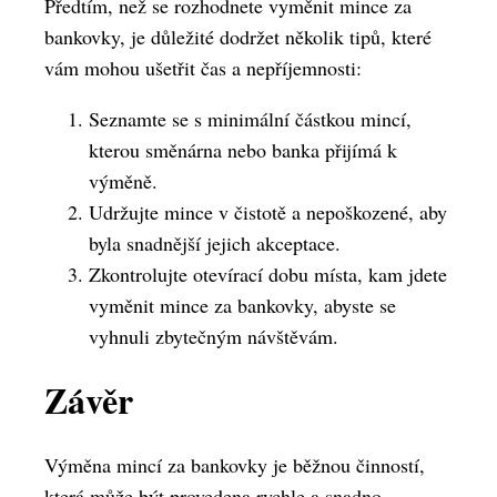
Předtím, než se rozhodnete vyměnit mince za
bankovky, je důležité dodržet několik tipů, které
vám mohou ušetřit čas a nepříjemnosti:
Seznamte se s minimální částkou mincí,
kterou směnárna nebo banka přijímá k
výměně.
Udržujte mince v čistotě a nepoškozené, aby
byla snadnější jejich akceptace.
Zkontrolujte otevírací dobu místa, kam jdete
vyměnit mince za bankovky, abyste se
vyhnuli zbytečným návštěvám.
Závěr
Výměna mincí za bankovky je běžnou činností,
která může být provedena rychle a snadno.