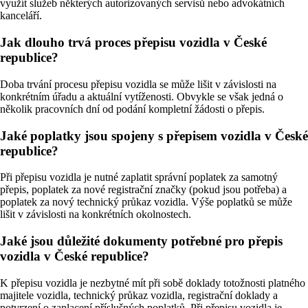
využít služeb některých autorizovaných servisů nebo advokátních
kanceláří.
Jak dlouho trvá proces přepisu vozidla v České
republice?
Doba trvání procesu přepisu vozidla se může lišit v závislosti na
konkrétním úřadu a aktuální vytíženosti. Obvykle se však jedná o
několik pracovních dní od podání kompletní žádosti o přepis.
Jaké poplatky jsou spojeny s přepisem vozidla v České
republice?
Při přepisu vozidla je nutné zaplatit správní poplatek za samotný
přepis, poplatek za nové registrační značky (pokud jsou potřeba) a
poplatek za nový technický průkaz vozidla. Výše poplatků se může
lišit v závislosti na konkrétních okolnostech.
Jaké jsou důležité dokumenty potřebné pro přepis
vozidla v České republice?
K přepisu vozidla je nezbytné mít při sobě doklady totožnosti platného
majitele vozidla, technický průkaz vozidla, registrační doklady a
potvrzení o zaplacení příslušných poplatků. Při přepisu vozidla je