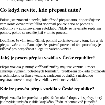
Co když nevíte, kde přepsat auto?
Pokud jste ztraceni a nevíte, kde přesně přepsat auto, doporučujeme
vám kontaktovat místní úřad dopravní policie nebo se poradit s
odborníky v autorizovaném autoklubu. Nikdy se neváhejte zeptat na
pomoc, pokud se necítíte jisti v tomto procesu.
Doufáme, že vám tento článek pomohl zorientovat se v tom, kde a jak
přepsat vaše auto. Pamatujte, že správné provedení této procedury je
klíčové pro bezpečnost a legalitu vašeho vozidla.
Jaký je proces přepisu vozidla v České republice?
Přepis vozidla je nutný v případě změny majitele vozidla. Proces
zahrnuje vyplnění potřebných formulářů, předložení dokladů totožnosti
a technického průkazu vozidla, zaplacení poplatků a následnou
registraci nového majitele vozidla v evidenci vozidel.
Kde lze provést přepis vozidla v České republice?
Přepis vozidla lze provést na příslušném úřadě dopravní správy, který
je obvykle umístěn v sídle krajského úřadu. Alternativně je možné