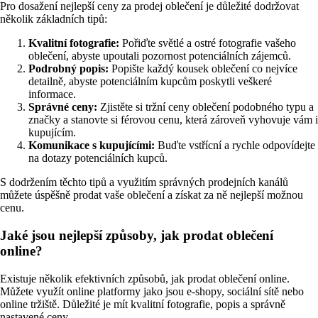
Pro dosažení nejlepší ceny za prodej oblečení je důležité dodržovat
několik základních tipů:
Kvalitní fotografie:
Pořiďte světlé a ostré fotografie vašeho
oblečení, abyste upoutali pozornost potenciálních zájemců.
Podrobný popis:
Popište každý kousek oblečení co nejvíce
detailně, abyste potenciálním kupcům poskytli veškeré
informace.
Správné ceny:
Zjistěte si tržní ceny oblečení podobného typu a
značky a stanovte si férovou cenu, která zároveň vyhovuje vám i
kupujícím.
Komunikace s kupujícími:
Buďte vstřícní a rychle odpovídejte
na dotazy potenciálních kupců.
S dodržením těchto tipů a využitím správných prodejních kanálů
můžete úspěšně prodat vaše oblečení a získat za ně nejlepší možnou
cenu.
Jaké jsou nejlepší způsoby, jak prodat oblečení
online?
Existuje několik efektivních způsobů, jak prodat oblečení online.
Můžete využít online platformy jako jsou e-shopy, sociální sítě nebo
online tržiště. Důležité je mít kvalitní fotografie, popis a správně
nastavené ceny.