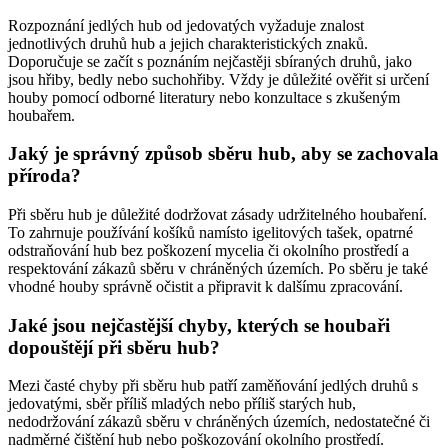
Rozpoznání jedlých hub od jedovatých vyžaduje znalost
jednotlivých druhů hub a jejich charakteristických znaků.
Doporučuje se začít s poznáním nejčastěji sbíraných druhů, jako
jsou hřiby, bedly nebo suchohřiby. Vždy je důležité ověřit si určení
houby pomocí odborné literatury nebo konzultace s zkušeným
houbařem.
Jaký je správný způsob sběru hub, aby se zachovala
příroda?
Při sběru hub je důležité dodržovat zásady udržitelného houbaření.
To zahrnuje používání košíků namísto igelitových tašek, opatrné
odstraňování hub bez poškození mycelia či okolního prostředí a
respektování zákazů sběru v chráněných územích. Po sběru je také
vhodné houby správně očistit a připravit k dalšímu zpracování.
Jaké jsou nejčastější chyby, kterých se houbaři
dopouštějí při sběru hub?
Mezi časté chyby při sběru hub patří zaměňování jedlých druhů s
jedovatými, sběr příliš mladých nebo příliš starých hub,
nedodržování zákazů sběru v chráněných územích, nedostatečné či
nadměrné čištění hub nebo poškozování okolního prostředí.