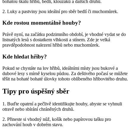
bohatou škálu hřibů, bedlí, klouzáků a dalších druhů.
2. Luky a pastviny jsou ideální pro sběr bedlí či muchomůrek.
Kde rostou momentálně houby?
Právě nyní, na začátku podzimního období, je vhodné vydat se do
listnatých lesů s dostatkem vlhkosti a stínem. Zde je velká
pravděpodobnost nalezení hřibů nebo muchomůrek.
Kde hledat hřiby?
Pokud se chystáte na lov hřibů, ideálními místy jsou bukové a
dubové lesy s mírně kyselou půdou. Za deštivého počasí se můžete
těšit na bohaté bohaté úlovky tohoto oblíbeného hřibovitého druhu.
Tipy pro úspěšný sběr
1. Buďte opatrní a pečlivě identifikujte houby, abyste se vyhnuli
otravě nebo sbírání chráněných druhů.
2. Přineste si vhodný nůž, košík nebo papírovou tašku pro
zachování houb v dobrém stavu.