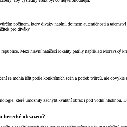
záběry, aby výsledný efekt byl co nejvěrohodnější.
vůrčím počinem, který diváky naplnil dojmem autentičnosti a tajemst
ážitek pro diváky.
é republice. Mezi hlavní natáčecí lokality patřily například Moravský 
ení se mohla lišit podle konkrétních scén a potřeb tvůrců, ale obvykle 
?
ologie, které umožnily zachytit kvalitní obraz i pod vodní hladinou. D
o herecké obsazení?