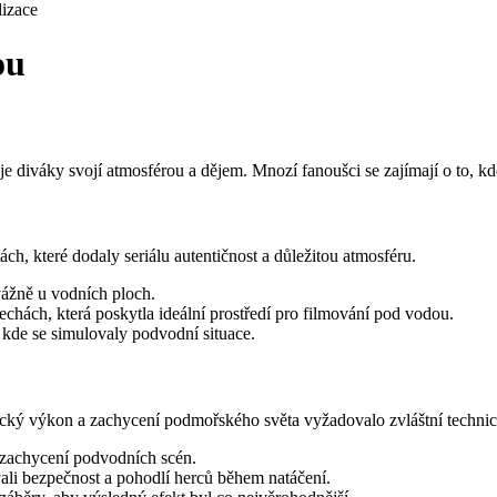
izace
ou
uje diváky svojí atmosférou a dějem. Mnozí fanoušci se zajímají o to, k
ch, které dodaly seriálu autentičnost a důležitou atmosféru.
vážně u vodních ploch.
echách, která poskytla ideální prostředí pro filmování pod vodou.
 kde se simulovaly podvodní situace.
ecký výkon a zachycení podmořského světa vyžadovalo zvláštní technic
 zachycení podvodních scén.
ali bezpečnost a pohodlí herců během natáčení.