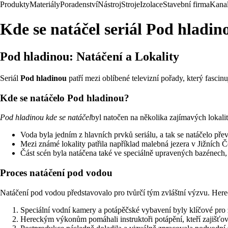
Produkty
Materiály
Poradenství
Nástroj
Stroje
Izolace
Stavební firma
Kanal
Kde se natáčel seriál Pod hladin
Pod hladinou: Natáčení a Lokality
Seriál
Pod hladinou
patří mezi oblíbené televizní pořady, který fascin
Kde se natáčelo Pod hladinou?
Pod hladinou kde se natáčel
byl natočen na několika zajímavých lokalitá
Voda byla jedním z hlavních prvků seriálu, a tak se natáčelo pře
Mezi známé lokality patřila například malebná jezera v Jižních Č
Část scén byla natáčena také ve speciálně upravených bazénech,
Proces natáčení pod vodou
Natáčení pod vodou představovalo pro tvůrčí tým zvláštní výzvu. Her
Speciální vodní kamery a potápěčské vybavení byly klíčové pro
Hereckým výkonům pomáhali instruktoři potápění, kteří zajišťov