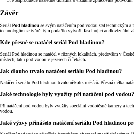
Postprodukce následně doladila a vizuálně zpracovala podvodní 
Závěr
Seriál
Pod hladinou
se svým natáčením pod vodou stal technickým a t
technologiím se tvůrčí tým podařilo vytvořit fascinující audiovizuální z
Kde přesně se natáčel seriál Pod hladinou?
Seriál Pod hladinou se natáčel v různých lokalitách, především v Česk
místech, tak i pod vodou v jezerech či řekách.
Jak dlouho trvalo natáčení seriálu Pod hladinou?
Natáčení seriálu Pod hladinou trvalo několik měsíců. Přesná délka natáč
Jaké technologie byly využity při natáčení pod vodou
Při natáčení pod vodou byly využity speciální vodotěsné kamery a techn
vodou.
Jaké výzvy přinášelo natáčení seriálu Pod hladinou pr