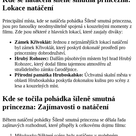
Lokace natáčení
Principální místa, kde se natáčela pohádka Šíleně smutná princezna,
jsou pro fanoušky neodmyslitelně spojená s kouzelnými momenty z
filmu. Zde jsou některé z hlavních lokací, které zaujaly diváky:
Zámek Křivoklát:
Jednou z nejznámějších lokací natáčení
byl zámek Křivoklát, který poskytl dokonalé prostředí pro
princezniny dobrodružství.
Hrubý Rohozec:
Dalším působivým místem byl hrad Hrubý
Rohozec, který dodal filmu tajemnou atmosféru až
strašidelného zámku čarodějnice.
Přírodní památka Hruboskalsko:
Úchvatná skalní města v
oblasti Hruboskalska poskytla dokonalou kulisu pro scény z
lesa a kouzelných míst.
Kde se točila pohádka šíleně smutná
princezna: Zajímavosti o natáčení
Během natáčení pohádky Šíleně smutná princezna se dělala řada
zajímavých rozhodnutí, které přispěly k celkovému dojmu filmu:
Mikulovsko:
Některé scény byly natáčeny v malebném