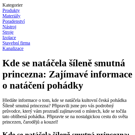
Kategorier
Produkty
Materiály
Poradenství
Nástroj
Stroje
Izolace
Stavební firma
Kanalizace
Kde se natáčela šíleně smutná
princezna: Zajímavé informace
o natáčení pohádky
Hledáte informace o tom, kde se natáčela kultovní česká pohádka
Šíleně smutná princezna? Připravili jsme pro vás podrobný
průvodce, který vám prozradí zajímavosti o místech, kde se točila
tato oblíbená pohádka. Připravte se na nostalgickou cestu do světa
princezen, čarodějů a kouzel!
Kde se natáčela šíleně smutná princezna: