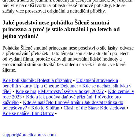
měl vliv na další tvorbu v oblasti české filmové pohádky, kde se
začaly více prosazovat originální a netradiční příběhy.
Jaké poselství nese pohádka Šíleně smutná
princezna a proč je stále aktuální i po letech od
jejího vydání?
Pohádka Šíleně smutná princezna nese poselství o síle lásky, odvaze
a překonávání překážek. Tato témata jsou stále aktuální i po letech
od vydání filmu, protože oslovují universální lidské hodnoty a
emocionální stránku diváků bez ohledu na věk či dobu, ve které
žijeme.
Kde bolí žlučník: Bolesti a příznaky
•
Uplatnění stravenek a
benefitů s karty Up a Cheque Dejeuner
•
Kde se nachází slinivka v
těle?
•
Kde se hraje Mistrovství světa v hokeji 2023?
•
Kdo zemřel v
roce 2023
•
Kdo a jak podává daňové přiznání: Průvodce pro
každého
•
Kde se natáčelo filmové trháku Jak dostat tatínka do
polepšovny?
•
Kdo je Sibiřan
•
Clash of the Stars: Kde sledovat
•
Kde se natáčel film Ostrov
•
support@practicapress.com