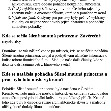
Mikulovsku, které dodalo pohádce kouzelnou atmosféru.
Český ráj:
Filmový štáb se vypravil do Českého ráje, aby
zachytil krásu a divokost přírody, která je v pohádce zásadní.
Výběr kostýmů:
Kostýmy pro postavy byly pečlivě vybírány
tak, aby co nejlépe vystihovaly jejich charakter a podpořily
atmosféru pohádky.
Kde se točila šíleně smutná princezna: Závěrečné
myšlenky
Doufáme, že vás náš průvodce po místech, kde se natáčela pohádka
Šíleně smutná princezna, zaujal a poskytl vám užitečné informace o
kulise tohoto ikonického filmu. Sledujte naše další články, kde se
dozvíte další zajímavosti z filmového světa!
Kde se natáčela pohádka Šíleně smutná princezna a
proč bylo toto místo vybráno?
Pohádka Šíleně smutná princezna byla natáčena v Českém
Krumlově. Toto malebné město s historickým centrem a zachovalou
atmosférou poskytlo ideální kulisu pro pohádkový příběh. Kromě
toho zde byly k dispozici různé architektonické skvosty a malebné
uličky, které dodaly filmu autentičnost.