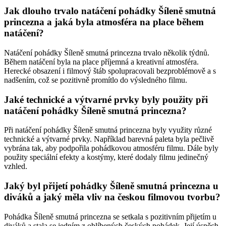
Jak dlouho trvalo natáčení pohádky Šíleně smutná
princezna a jaká byla atmosféra na place během
natáčení?
Natáčení pohádky Šíleně smutná princezna trvalo několik týdnů.
Během natáčení byla na place příjemná a kreativní atmosféra.
Herecké obsazení i filmový štáb spolupracovali bezproblémově a s
nadšením, což se pozitivně promítlo do výsledného filmu.
Jaké technické a výtvarné prvky byly použity při
natáčení pohádky Šíleně smutná princezna?
Při natáčení pohádky Šíleně smutná princezna byly využity různé
technické a výtvarné prvky. Například barevná paleta byla pečlivě
vybrána tak, aby podpořila pohádkovou atmosféru filmu. Dále byly
použity speciální efekty a kostýmy, které dodaly filmu jedinečný
vzhled.
Jaký byl přijetí pohádky Šíleně smutná princezna u
diváků a jaký měla vliv na českou filmovou tvorbu?
Pohádka Šíleně smutná princezna se setkala s pozitivním přijetím u
diváků a stala se jedním z oblíbených českých pohádek. Její úspěch