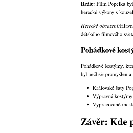
Režie:
Film Popelka byl
herecké výkony s kouzel
Herecké obsazení:
Hlavní
dětského filmového svět
Pohádkové kos
Pohádkové kostýmy, které
byl pečlivě promyšlen a
Královské šaty Po
Výpravné kostýmy 
Vypracované masky
Závěr: Kde p