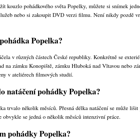
žít kouzlo pohádkového světa Popelky, můžete si snímek jed
lužeb nebo si zakoupit DVD verzi filmu. Není nikdy pozdě vrá
a pohádka Popelka?
čela v různých částech České republiky. Konkrétně se exterié
lad na zámku Konopiště, zámku Hluboká nad Vltavou nebo zá
eny v ateliérech filmových studií.
lo natáčení pohádky Popelka?
a trvalo několik měsíců. Přesná délka natáčení se může lišit
le obvykle se jedná o několik měsíců intenzivní práce.
rem pohádky Popelka?