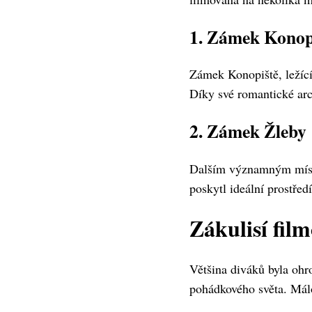
1. Zámek Konop
Zámek Konopiště, ležící
Díky své romantické arc
2. Zámek Žleby
Dalším významným míste
poskytl ideální prostřed
Zákulisí fil
Většina diváků byla ohr
pohádkového světa. Málo