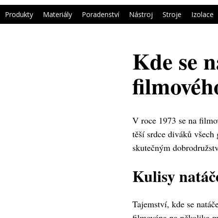
Produkty
Materiály
Poradenství
Nástroj
Stroje
Izolace
Kde se n
filmovéh
V roce 1973 se na filmo
těší srdce diváků všech
skutečným dobrodružství
Kulisy natáč
Tajemství, kde se natáč
filmována na několika ma