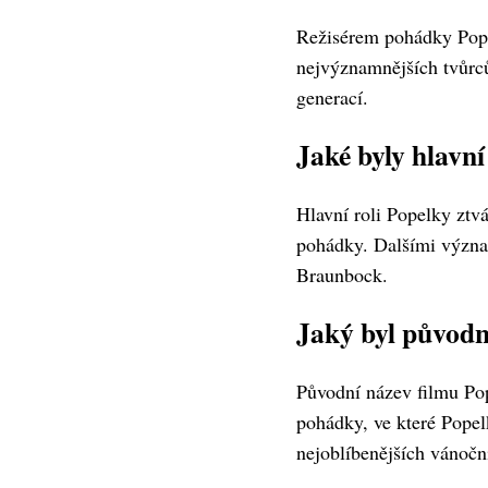
Režisérem pohádky Popel
nejvýznamnějších tvůrců
generací.
Jaké byly hlavní
Hlavní roli Popelky ztv
pohádky. Dalšími význa
Braunbock.
Jaký byl původn
Původní název filmu Pop
pohádky, ve které Popelk
nejoblíbenějších vánoč