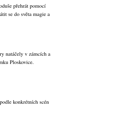
noduše přehrát pomocí
tit se do světa magie a
ry natáčely v zámcích a
mku Ploskovice.
 podle konkrétních scén