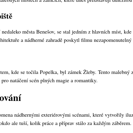
iště
 nedaleko města Benešov, se stal jedním z hlavních míst, kde 
hitektuře a nádherné zahradě poskytl filmu nezapomenutelný
m, kde se točila Popelka, byl zámek Žleby. Tento malebný z
í pro natáčení scén plných magie a romantiky.
mování
omena nádhernými exteriérovými scénami, které vytvořily ilu
kdo ale tuší, kolik práce a příprav stálo za každým záběrem.