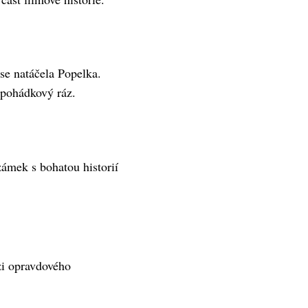
se natáčela Popelka.
 pohádkový ráz.
ámek s bohatou historií
zi opravdového