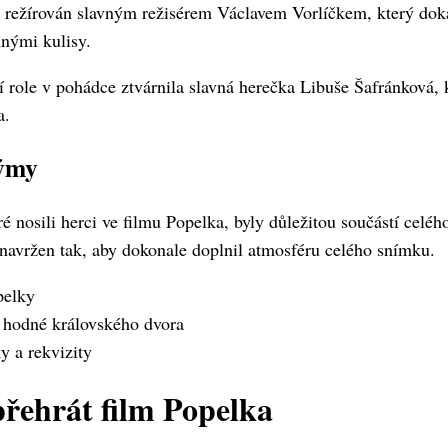
 režírován slavným režisérem Václavem Vorlíčkem, který doká
nými kulisy.
 role v pohádce ztvárnila slavná herečka Libuše Šafránková, k
a.
týmy
 nosili herci ve filmu Popelka, byly důležitou součástí celéh
 navržen tak, aby dokonale doplnil atmosféru celého snímku.
pelky
hodné královského dvora
 a rekvizity
řehrát film Popelka