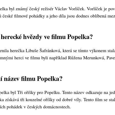
ka byl známý český režisér Václav Vorlíček. Vorlíček je po
 české filmové pohádky a jeho díla jsou dodnes oblíbená mez
 herecké hvězdy ve filmu Popelka?
árnila herečka Libuše Šafránková, která se tímto výkonem stal
mnými herci ve filmu byli například Růžena Merunková, Pave
í název filmu Popelka?
elka byl Tři oříšky pro Popelku. Tento název odkazuje na jed
a získává tři kouzelné oříšky od dobré víly. Tento film se sta
ních pohádek v českých domácnostech.