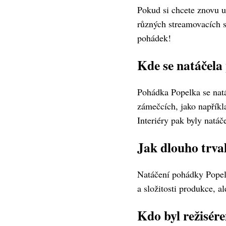
Pokud si chcete znovu u
různých streamovacích s
pohádek!
Kde se natáčel
Pohádka Popelka se natá
zámečcích, jako napřík
Interiéry pak byly natáč
Jak dlouho trva
Natáčení pohádky Popelk
a složitosti produkce, a
Kdo byl režisé