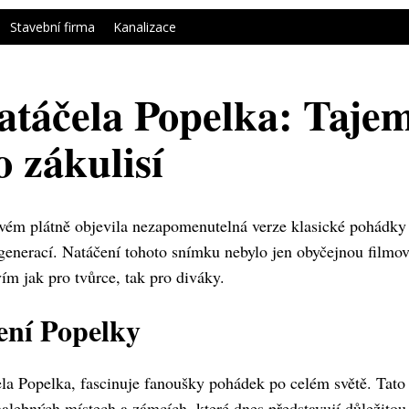
Stavební firma
Kanalizace
atáčela Popelka: Tajem
o zákulisí
vém plátně objevila nezapomenutelná verze klasické pohádky 
 generací. Natáčení tohoto snímku nebylo jen obyčejnou filmov
m jak pro tvůrce, tak pro diváky.
ení Popelky
ela Popelka, fascinuje fanoušky pohádek po celém světě. Tato
lebných místech a zámcích, které dnes představují důležitou č