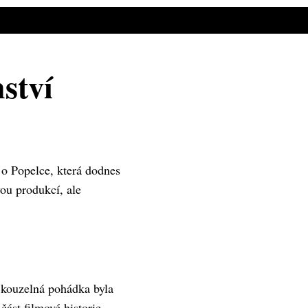
ství
o Popelce, která dodnes
ou produkcí, ale
 kouzelná pohádka byla
ást filmové historie.