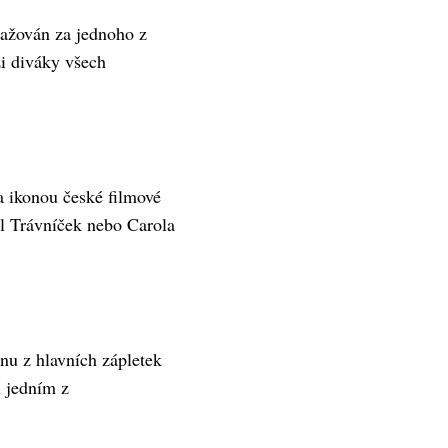
važován za jednoho z
i diváky všech
a ikonou české filmové
l Trávníček nebo Carola
nu z hlavních zápletek
l jedním z