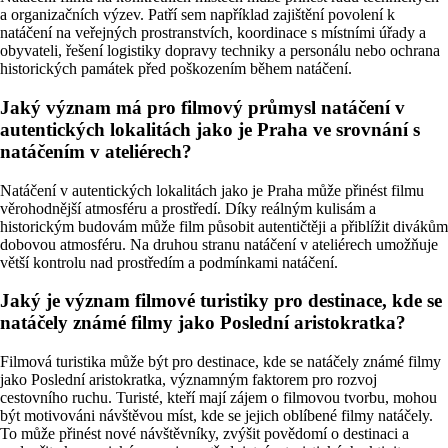
a organizačních výzev. Patří sem například zajištění povolení k
natáčení na veřejných prostranstvích, koordinace s místními úřady a
obyvateli, řešení logistiky dopravy techniky a personálu nebo ochrana
historických památek před poškozením během natáčení.
Jaký význam má pro filmový průmysl natáčení v
autentických lokalitách jako je Praha ve srovnání s
natáčením v ateliérech?
Natáčení v autentických lokalitách jako je Praha může přinést filmu
věrohodnější atmosféru a prostředí. Díky reálným kulisám a
historickým budovám může film působit autentičtěji a přiblížit divákům
dobovou atmosféru. Na druhou stranu natáčení v ateliérech umožňuje
větší kontrolu nad prostředím a podmínkami natáčení.
Jaký je význam filmové turistiky pro destinace, kde se
natáčely známé filmy jako Poslední aristokratka?
Filmová turistika může být pro destinace, kde se natáčely známé filmy
jako Poslední aristokratka, významným faktorem pro rozvoj
cestovního ruchu. Turisté, kteří mají zájem o filmovou tvorbu, mohou
být motivováni návštěvou míst, kde se jejich oblíbené filmy natáčely.
To může přinést nové návštěvníky, zvýšit povědomí o destinaci a