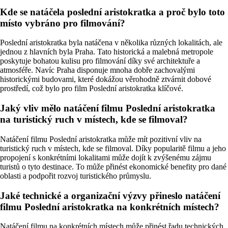
Kde se natáčela poslední aristokratka a proč bylo toto
místo vybráno pro filmování?
Poslední aristokratka byla natáčena v několika různých lokalitách, ale
jednou z hlavních byla Praha. Tato historická a malebná metropole
poskytuje bohatou kulisu pro filmování díky své architektuře a
atmosféře. Navíc Praha disponuje mnoha dobře zachovalými
historickými budovami, které dokážou věrohodně ztvárnit dobové
prostředí, což bylo pro film Poslední aristokratka klíčové.
Jaký vliv mělo natáčení filmu Poslední aristokratka
na turistický ruch v místech, kde se filmoval?
Natáčení filmu Poslední aristokratka může mít pozitivní vliv na
turistický ruch v místech, kde se filmoval. Díky popularitě filmu a jeho
propojení s konkrétními lokalitami může dojít k zvýšenému zájmu
turistů o tyto destinace. To může přinést ekonomické benefity pro dané
oblasti a podpořit rozvoj turistického průmyslu.
Jaké technické a organizační výzvy přineslo natáčení
filmu Poslední aristokratka na konkrétních místech?
Natáčení filmu na konkrétních místech může přinést řadu technických