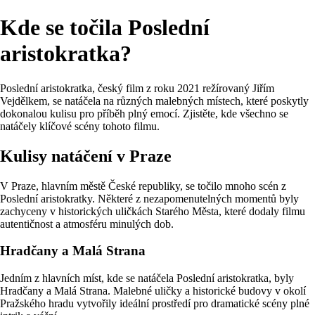
Kde se točila Poslední
aristokratka?
Poslední aristokratka, český film z roku 2021 režírovaný Jiřím
Vejdělkem, se natáčela na různých malebných místech, které poskytly
dokonalou kulisu pro příběh plný emocí. Zjistěte, kde všechno se
natáčely klíčové scény tohoto filmu.
Kulisy natáčení v Praze
V Praze, hlavním městě České republiky, se točilo mnoho scén z
Poslední aristokratky. Některé z nezapomenutelných momentů byly
zachyceny v historických uličkách Starého Města, které dodaly filmu
autentičnost a atmosféru minulých dob.
Hradčany a Malá Strana
Jedním z hlavních míst, kde se natáčela Poslední aristokratka, byly
Hradčany a Malá Strana. Malebné uličky a historické budovy v okolí
Pražského hradu vytvořily ideální prostředí pro dramatické scény plné