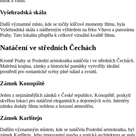
intrik a vášní.
Vyšehradská skála
Další významné místo, kde se točily klíčové momenty filmu, byla
Vyšehradská skála s nádherným výhledem na řeku Vltavu a panoráma
Prahy. Tato lokalita přispěla k celkové vizuální kvalitě filmu.
Natáčení ve středních Čechách
Kromě Prahy se Poslední aristokratka natáčela i ve středních Čechách.
Malebná krajina, zámky a historické památky vytvořily ideální
prostředí pro romantické scény plné nálad a zvratů.
Zámek Konopiště
Jeden z nejznámějších zámků v České republice, Konopiště, poskytl
skvělou lokaci pro natáčení elegantních a dojemných scén. Interiéry
zámku dodaly filmu noblesu a luxusní atmosféru.
Zámek Karlštejn
Dalším významným místem, kde se natáčela Poslední aristokratka, byl
zámek Karlštejn. Jeho impozantní stavba a gotická architektura se staly