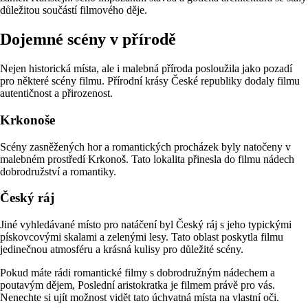
důležitou součástí filmového děje.
Dojemné scény v přírodě
Nejen historická místa, ale i malebná příroda posloužila jako pozadí
pro některé scény filmu. Přírodní krásy České republiky dodaly filmu
autentičnost a přirozenost.
Krkonoše
Scény zasněžených hor a romantických procházek byly natočeny v
malebném prostředí Krkonoš. Tato lokalita přinesla do filmu nádech
dobrodružství a romantiky.
Český ráj
Jiné vyhledávané místo pro natáčení byl Český ráj s jeho typickými
pískovcovými skalami a zelenými lesy. Tato oblast poskytla filmu
jedinečnou atmosféru a krásná kulisy pro důležité scény.
Pokud máte rádi romantické filmy s dobrodružným nádechem a
poutavým dějem, Poslední aristokratka je filmem právě pro vás.
Nenechte si ujít možnost vidět tato úchvatná místa na vlastní oči.