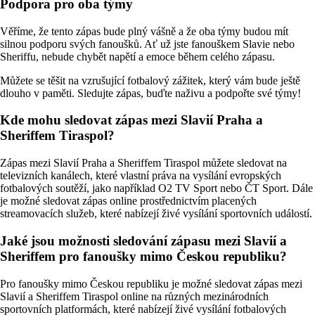
Podpora pro oba týmy
Věříme, že tento zápas bude plný vášně a že oba týmy budou mít
silnou podporu svých fanoušků. Ať už jste fanouškem Slavie nebo
Sheriffu, nebude chybět napětí a emoce během celého zápasu.
Můžete se těšit na vzrušující fotbalový zážitek, který vám bude ještě
dlouho v paměti. Sledujte zápas, buďte naživu a podpořte své týmy!
Kde mohu sledovat zápas mezi Slavií Praha a
Sheriffem Tiraspol?
Zápas mezi Slavií Praha a Sheriffem Tiraspol můžete sledovat na
televizních kanálech, které vlastní práva na vysílání evropských
fotbalových soutěží, jako například O2 TV Sport nebo ČT Sport. Dále
je možné sledovat zápas online prostřednictvím placených
streamovacích služeb, které nabízejí živé vysílání sportovních událostí.
Jaké jsou možnosti sledování zápasu mezi Slavií a
Sheriffem pro fanoušky mimo Českou republiku?
Pro fanoušky mimo Českou republiku je možné sledovat zápas mezi
Slavií a Sheriffem Tiraspol online na různých mezinárodních
sportovních platformách, které nabízejí živé vysílání fotbalových