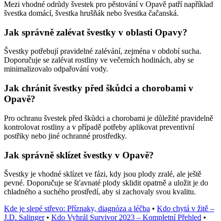
Mezi vhodné odrůdy švestek pro pěstování v Opavě patří například
švestka domácí, švestka hrušňák nebo švestka čačanská.
Jak správně zalévat švestky v oblasti Opavy?
Švestky potřebují pravidelné zalévání, zejména v období sucha.
Doporučuje se zalévat rostliny ve večerních hodinách, aby se
minimalizovalo odpařování vody.
Jak chránit švestky před škůdci a chorobami v
Opavě?
Pro ochranu švestek před škůdci a chorobami je důležité pravidelně
kontrolovat rostliny a v případě potřeby aplikovat preventivní
postřiky nebo jiné ochranné prostředky.
Jak správně sklízet švestky v Opavě?
Švestky je vhodné sklízet ve fázi, kdy jsou plody zralé, ale ještě
pevné. Doporučuje se šťavnaté plody sklidit opatrně a uložit je do
chladného a suchého prostředí, aby si zachovaly svou kvalitu.
Kde je slepé střevo: Příznaky, diagnóza a léčba
•
Kdo chytá v žitě –
J.D. Salinger
•
Kdo Vyhrál Survivor 2023 – Kompletní Přehled
•