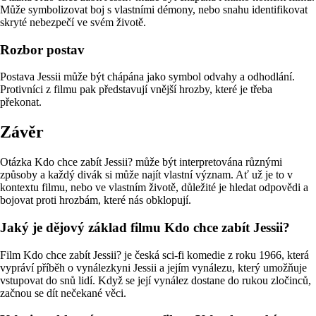
Může symbolizovat boj s vlastními démony, nebo snahu identifikovat
skryté nebezpečí ve svém životě.
Rozbor postav
Postava Jessii může být chápána jako symbol odvahy a odhodlání.
Protivníci z filmu pak představují vnější hrozby, které je třeba
překonat.
Závěr
Otázka Kdo chce zabít Jessii? může být interpretována různými
způsoby a každý divák si může najít vlastní význam. Ať už je to v
kontextu filmu, nebo ve vlastním životě, důležité je hledat odpovědi a
bojovat proti hrozbám, které nás obklopují.
Jaký je dějový základ filmu Kdo chce zabít Jessii?
Film Kdo chce zabít Jessii? je česká sci-fi komedie z roku 1966, která
vypráví příběh o vynálezkyni Jessii a jejím vynálezu, který umožňuje
vstupovat do snů lidí. Když se její vynález dostane do rukou zločinců,
začnou se dít nečekané věci.