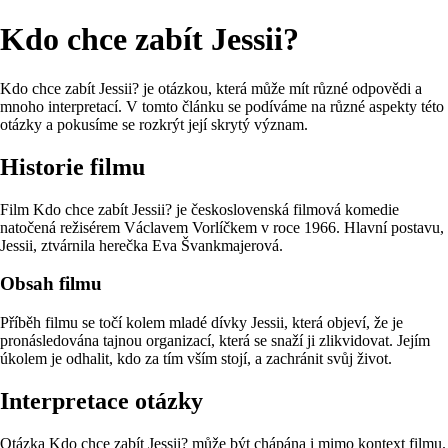
Kdo chce zabít Jessii?
Kdo chce zabít Jessii? je otázkou, která může mít různé odpovědi a
mnoho interpretací. V tomto článku se podíváme na různé aspekty této
otázky a pokusíme se rozkrýt její skrytý význam.
Historie filmu
Film Kdo chce zabít Jessii? je československá filmová komedie
natočená režisérem Václavem Vorlíčkem v roce 1966. Hlavní postavu,
Jessii, ztvárnila herečka Eva Švankmajerová.
Obsah filmu
Příběh filmu se točí kolem mladé dívky Jessii, která objeví, že je
pronásledována tajnou organizací, která se snaží ji zlikvidovat. Jejím
úkolem je odhalit, kdo za tím vším stojí, a zachránit svůj život.
Interpretace otázky
Otázka Kdo chce zabít Jessii? může být chápána i mimo kontext filmu.