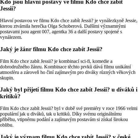
Kdo jsou hlavní postavy ve filmu Kdo chce zabít
Jessii?
Hlavní postavou ve filmu Kdo chce zabít Jessii? je vynálezkyně Jessie,
kterou ztvárnila herečka Olga Schoberová. Dalšími významnými
postavami jsou agent 007, agentka 36 a další postavy spojené s
vynálezem.
Jaký je žánr filmu Kdo chce zabít Jessii?
Film Kdo chce zabít Jessii? je kombinací sci-fi, komedie a
dobrodružného žánru. Kombinace těchto prvků dává filmu unikátní
atmosféru a zároveň ho činí zajímavým pro diváky různých věkových
skupin.
Jaký byl přijetí filmu Kdo chce zabít Jessii? u diváků i
kritiků?
Film Kdo chce zabít Jessii? byl v době své premiéry v roce 1966 velmi
populární jak u diváků, tak u kritiků. Díky svému originálnímu
příběhu, vtipnému podání a zajímavým postavám si získal širokou
oblibu.
Jaký je význam filmu Kdo chce zabít Jessii? v české