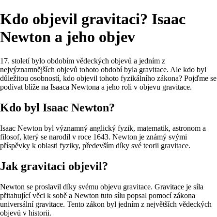
Kdo objevil gravitaci? Isaac
Newton a jeho objev
17. století bylo obdobím vědeckých objevů a jedním z
nejvýznamnějších objevů tohoto období byla gravitace. Ale kdo byl
důležitou osobností, kdo objevil tohoto fyzikálního zákona? Pojďme se
podívat blíže na Isaaca Newtona a jeho roli v objevu gravitace.
Kdo byl Isaac Newton?
Isaac Newton byl významný anglický fyzik, matematik, astronom a
filosof, který se narodil v roce 1643. Newton je známý svými
příspěvky k oblasti fyziky, především díky své teorii gravitace.
Jak gravitaci objevil?
Newton se proslavil díky svému objevu gravitace. Gravitace je síla
přitahující věci k sobě a Newton tuto sílu popsal pomocí zákona
universální gravitace. Tento zákon byl jedním z největších vědeckých
objevů v historii.