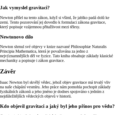
Jak vymyslel gravitaci?
Newton přišel na tento zákon, když si všiml, že jablko padá dolů ke
zemi. Tento pozorování jej dovedlo k formulaci zákona gravitace,
který popisuje vzájemnou přitažlivost mezi tělesy.
Newtonovo dílo
Newton shrnul své objevy v knize nazvané Philosophiæ Naturalis
Principia Mathematica, která je považována za jedno z
nejvýznamnějších děl ve fyzice. Tato kniha obsahuje základy klasické
mechaniky a popisuje i zákon gravitace.
Závěr
Isaac Newton byl skvělý vědec, jehož objev gravitace má trvalý vliv
na naše chápání vesmíru. Jeho práce nám pomohla pochopit základy
fyzikálních zákonů a jeho jméno je dodnes spojováno s jedním z
nejdůležitějších vědeckých objevů v historii.
Kdo objevil gravitaci a jaký byl jeho přínos pro vědu?