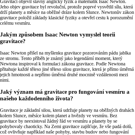
Gravitaci objevil slavný anglický fyzik a matematik Isaac Newton.
Jeho objev gravitace byl revoluční, protože poprvé vysvětlil sílu, která
drží planety a měsíce na oběžné dráze kolem Slunce. Newtonův zákon
gravitace položil základy klasické fyziky a otevřel cestu k porozumění
celému vesmíru.
Jakým způsobem Isaac Newton vymyslel teorii
gravitace?
Isaac Newton přišel na myšlenku gravitace pozorováním pádu jablka
ze stromu. Tento příběh je známý jako legendární moment, který
Newtona inspiroval k formulaci zákona gravitace. Podle Newtona
přitahuje každé těleso jiné těleso silou gravitace, která je přímo úměrná
jejich hmotnosti a nepřímo úměrná druhé mocnině vzdálenosti mezi
nimi.
Jaký význam má gravitace pro fungování vesmíru a
našeho každodenního života?
Gravitace je základní silou, která udržuje planety na oběžných drahách
kolem Slunce, měsíce kolem planet a hvězdy ve vesmíru. Bez
gravitace by neexistoval žádný řád ve vesmíru a planety by se
pohybovaly chaoticky. Na Zemi gravitace zajišťuje, že vše padá dolů,
což ovlivňuje například naše pohyby, stavbu budov nebo fungování