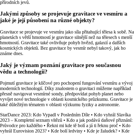
přírodních jevů.
Jakými způsoby se projevuje gravitace ve vesmíru a
jaké je její působení na různé objekty?
Gravitace se projevuje ve vesmíru jako síla přitahující tělesa k sobě. Na
planetách s větší hmotností je gravitace silnější než na tělesech s menší
hmotností. Gravitace také ovlivňuje pohyb hvězd, galaxií a dalších
kosmických objektů. Bez gravitace by vesmír nebyl takový, jak ho
známe dnes.
Jaký je význam poznání gravitace pro současnou
vědu a technologii?
Pojmutí gravitace je klíčové pro pochopení fungování vesmíru a vývoj
moderních technologií. Díky znalostem o gravitaci můžeme například
přesně navigovat vesmírné sondy, předpovídat pohyb planet nebo
vyvíjet nové technologie v oblasti kosmického průzkumu. Gravitace je
také důležitým tématem v oblasti výzkumu fyziky a astronomie.
StarDance 2023: Kdo Vypadl v Posledním Díle
•
Kdo vyhrál Slavíka
2023 – Kompletní seznam vítězů
•
Kdo a jak podává daňové přiznání:
Průvodce pro každého
•
Řekni mi kde tě bolí a já ti řeknu proč
•
Kdo
vyhrál Eurovision 2023?
•
Kde bolí ledviny
•
Kde je žaludek?
•
Kde