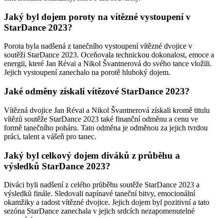
Jaký byl dojem poroty na vítězné vystoupení v
StarDance 2023?
Porota byla nadšená z tanečního vystoupení vítězné dvojice v
soutěži StarDance 2023. Oceňovala technickou dokonalost, emoce a
energii, které Jan Révai a Nikol Švantnerová do svého tance vložili.
Jejich vystoupení zanechalo na porotě hluboký dojem.
Jaké odměny získali vítězové StarDance 2023?
Vítězná dvojice Jan Révai a Nikol Švantnerová získali kromě titulu
vítězů soutěže StarDance 2023 také finanční odměnu a cenu ve
formě tanečního poháru. Tato odměna je odměnou za jejich tvrdou
práci, talent a vášeň pro tanec.
Jaký byl celkový dojem diváků z průběhu a
výsledků StarDance 2023?
Diváci byli nadšení z celého průběhu soutěže StarDance 2023 a
výsledků finále. Sledovali napínavé taneční bitvy, emocionální
okamžiky a radost vítězné dvojice. Jejich dojem byl pozitivní a tato
sezóna StarDance zanechala v jejich srdcích nezapomenutelné