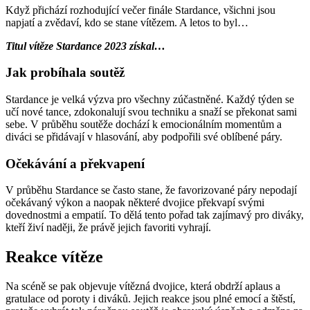
Když přichází rozhodující večer finále Stardance, všichni jsou
napjatí a zvědaví, kdo se stane vítězem. A letos to byl…
Titul vítěze Stardance 2023 získal…
Jak probíhala soutěž
Stardance je velká výzva pro všechny zúčastněné. Každý týden se
učí nové tance, zdokonalují svou techniku a snaží se překonat sami
sebe. V průběhu soutěže dochází k emocionálním momentům a
diváci se přidávají v hlasování, aby podpořili své oblíbené páry.
Očekávání a překvapení
V průběhu Stardance se často stane, že favorizované páry nepodají
očekávaný výkon a naopak některé dvojice překvapí svými
dovednostmi a empatií. To dělá tento pořad tak zajímavý pro diváky,
kteří živí naději, že právě jejich favoriti vyhrají.
Reakce vítěze
Na scéně se pak objevuje vítězná dvojice, která obdrží aplaus a
gratulace od poroty i diváků. Jejich reakce jsou plné emocí a štěstí,