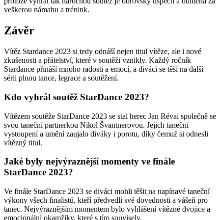
protože vyhrát tak náročnou soutěž je obrovský úspěch a odměna za
veškerou námahu a trénink.
Závěr
Vítěz Stardance 2023 si tedy odnáší nejen titul vítěze, ale i nové
zkušenosti a přátelství, které v soutěži vznikly. Každý ročník
Stardance přináší mnoho radosti a emocí, a diváci se těší na další
sérii plnou tance, legrace a soutěžení.
Kdo vyhrál soutěž StarDance 2023?
Vítězem soutěže StarDance 2023 se stal herec Jan Révai společně se
svou taneční partnerkou Nikol Švantnerovou. Jejich taneční
vystoupení a umění zaujalo diváky i porotu, díky čemuž si odnesli
vítězný titul.
Jaké byly nejvýraznější momenty ve finále
StarDance 2023?
Ve finále StarDance 2023 se diváci mohli těšit na napínavé taneční
výkony všech finalistů, kteří předvedli své dovednosti a vášeň pro
tanec. Nejvýraznějším momentem bylo vyhlášení vítězné dvojice a
emocionální okamžiky, které s tím souvisely.