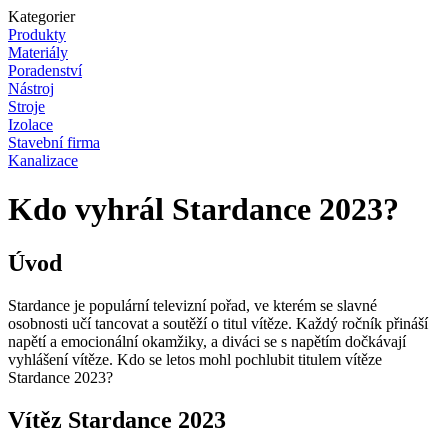
Kategorier
Produkty
Materiály
Poradenství
Nástroj
Stroje
Izolace
Stavební firma
Kanalizace
Kdo vyhrál Stardance 2023?
Úvod
Stardance je populární televizní pořad, ve kterém se slavné
osobnosti učí tancovat a soutěží o titul vítěze. Každý ročník přináší
napětí a emocionální okamžiky, a diváci se s napětím dočkávají
vyhlášení vítěze. Kdo se letos mohl pochlubit titulem vítěze
Stardance 2023?
Vítěz Stardance 2023