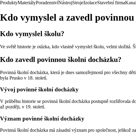
Produkty
Materiály
Poradenství
Nástroj
Stroje
Izolace
Stavební firma
Kanal
Kdo vymyslel a zavedl povinnou
Kdo vymyslel školu?
Ve světě historie je otázka, kdo vlastně vymyslel školu, velmi složitá.
Kdo zavedl povinnou školní docházku?
Povinná školní docházka, která je dnes samozřejmostí pro všechny děti,
byla Prusko v 18. století.
Vývoj povinné školní docházky
V průběhu historie se povinná školní docházka postupně rozšiřovala 
až později, v 19. století.
Význam povinné školní docházky
Povinná školní docházka má zásadní význam pro společnost, jelikož zajiš