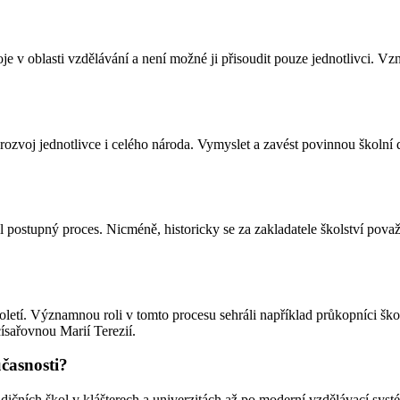
e v oblasti vzdělávání a není možné ji přisoudit pouze jednotlivci. Vzni
o rozvoj jednotlivce i celého národa. Vymyslet a zavést povinnou školn
byl postupný proces. Nicméně, historicky se za zakladatele školství považ
letí. Významnou roli v tomto procesu sehráli například průkopníci škol
sařovnou Marií Terezií.
učasnosti?
dičních škol v klášterech a univerzitách až po moderní vzdělávací sys