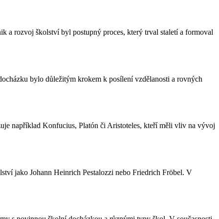
k a rozvoj školství byl postupný proces, který trval staletí a formoval
í docházku bylo důležitým krokem k posílení vzdělanosti a rovných
uje například Konfucius, Platón či Aristoteles, kteří měli vliv na vývoj
ství jako Johann Heinrich Pestalozzi nebo Friedrich Fröbel. V
témy s povinnou školní docházkou a různými typy škol. V současnosti