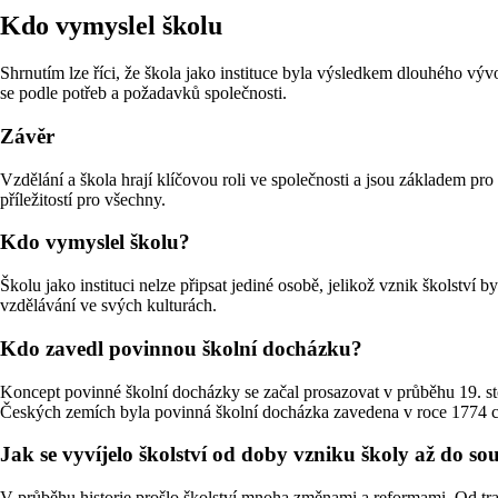
Kdo vymyslel školu
Shrnutím lze říci, že škola jako instituce byla výsledkem dlouhého vývoj
se podle potřeb a požadavků společnosti.
Závěr
Vzdělání a škola hrají klíčovou roli ve společnosti a jsou základem pr
příležitostí pro všechny.
Kdo vymyslel školu?
Školu jako instituci nelze připsat jediné osobě, jelikož vznik školství 
vzdělávání ve svých kulturách.
Kdo zavedl povinnou školní docházku?
Koncept povinné školní docházky se začal prosazovat v průběhu 19. sto
Českých zemích byla povinná školní docházka zavedena v roce 1774 cí
Jak se vyvíjelo školství od doby vzniku školy až do so
V průběhu historie prošlo školství mnoha změnami a reformami. Od tra