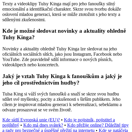
Texty a videoklipy Tulsy Kinga mají pro jeho fanoušky silný
emocionální a identifikační charakter. Skrze svou tvorbu dokáže
oslovení mladou generaci, která se může ztotožnit s jeho texty a
sdílenými zkušenostmi.
Kde je možné sledovat novinky a aktuality ohledně
Tulsy Kinga?
Novinky a aktuality ohledně Tulsy Kinga lze sledovat na jeho
oficiálních sociálních sítích, jako jsou Instagram, Facebook nebo
YouTube. Zde pravidelně sdílí informace o nových písních,
videoklipech nebo koncertech.
Jaký je vztah Tulsy Kinga k fanouškům a jaký je
jeho cíl prostřednictvím hudby?
Tulsa King si váží svých fanoušků a snaží se skrze svou hudbu
sdílet své myšlenky, pocity a zkušenosti s širším publikem. Jeho
cílem je inspirovat mladou generaci k seberealizaci, sebeklamu a
odvaze prosazovat se ve svém životě.
Kde sídlí Evropská unie (EU)?
•
Kdo je pojistník, pojistitel a
pojištěný
•
Kdo má dnes svátek?
•
Kdo přežije online? Důležité tipy
a rady pro bezpečné a úspěšné přežití na internetu
•
Kde se natáčela