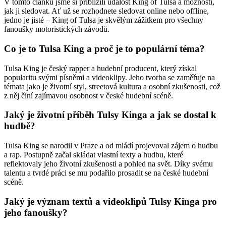
V tomto článku jsme si přiblížili událost King of Tulsa a možnosti,
jak ji sledovat. Ať už se rozhodnete sledovat online nebo offline,
jedno je jisté – King of Tulsa je skvělým zážitkem pro všechny
fanoušky motoristických závodů.
Co je to Tulsa King a proč je to populární téma?
Tulsa King je český rapper a hudební producent, který získal
popularitu svými písněmi a videoklipy. Jeho tvorba se zaměřuje na
témata jako je životní styl, streetová kultura a osobní zkušenosti, což
z něj činí zajímavou osobnost v české hudební scéně.
Jaký je životní příběh Tulsy Kinga a jak se dostal k
hudbě?
Tulsa King se narodil v Praze a od mládí projevoval zájem o hudbu
a rap. Postupně začal skládat vlastní texty a hudbu, které
reflektovaly jeho životní zkušenosti a pohled na svět. Díky svému
talentu a tvrdé práci se mu podařilo prosadit se na české hudební
scéně.
Jaký je význam textů a videoklipů Tulsy Kinga pro
jeho fanoušky?