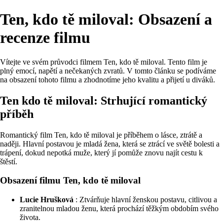
Ten, kdo tě miloval: Obsazení a
recenze filmu
Vítejte ve svém průvodci filmem Ten, kdo tě miloval. Tento film je
plný emocí, napětí a nečekaných zvratů. V tomto článku se podíváme
na obsazení tohoto filmu a zhodnotíme jeho kvalitu a přijetí u diváků.
Ten kdo tě miloval: Strhující romantický
příběh
Romantický film Ten, kdo tě miloval je příběhem o lásce, ztrátě a
naději. Hlavní postavou je mladá žena, která se ztrácí ve světě bolesti a
trápení, dokud nepotká muže, který jí pomůže znovu najít cestu k
štěstí.
Obsazení filmu Ten, kdo tě miloval
Lucie Hrušková
: Ztvárňuje hlavní ženskou postavu, citlivou a
zranitelnou mladou ženu, která prochází těžkým obdobím svého
života.