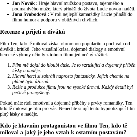
Jan Novák
: Hraje hlavní mužskou postavu, tajemného a
podmanivého muže, který přináší do života Lucie novou naději.
Jana Svobodová
: V roli nejlepší kamarádky Lucie přináší do
filmu humor a podporu v obtížných chvílích.
Recenze a přijetí u diváků
Film Ten, kdo tě miloval získal ohromnou popularitu a pochvalu od
diváků i kritiků. Jeho vizuální krása, dojemné dialogy a emotivní
herecké výkony učinily z tohoto filmu jedinečný zážitek.
Film mě dojal do hloubi duše. Je to vzrušující a dojemný příběh
lásky a naděje.
Hlavní herci si zahráli naprosto fantasticky. Jejich chemie na
plátně byla úžasná.
Režie a produkce filmu jsou na vysoké úrovni. Každý detail byl
pečlivě promyšlený.
Pokud máte rádi emotivní a dojemné příběhy s prvky romantiky, Ten,
kdo tě miloval je film pro vás. Nenechte si ujít tento hypnotizující film
plný lásky a naděje.
Kdo je hlavním protagonistou ve filmu Ten, kdo tě
miloval a jaký je jeho vztah k ostatním postavám?