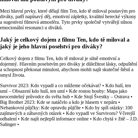
Mezi hlavní prvky, které dělají film Ten, kdo tě miloval poutavým pro
diváky, patří napínavý děj, emotivní zápletky, kvalitní herecké výkony
a sugestivní filmová atmosféra. Tyto prvky společně vytvářejí silnou
emocionální resonanci u diváků.
Jaký je celkový dojem z filmu Ten, kdo tě miloval a
jaký je jeho hlavní poselství pro diváky?
Celkový dojem z filmu Ten, kdo tě miloval je silně emotivní a
dojemný. Hlavním poselstvím pro diváky je důležitost lásky, odpuštění
a schopnost překonat minulost, abychom mohli najít skutečné štěstí a
smysl života.
Survivor 2023: Kdo vypadl a co můžeme očekávat?
•
Kdo hulí, ten
umí – Obsazení kdo hulí, ten umí
•
Kde rostou houby: Mapa jako
neocenitelný průvodce do světa hub
•
Kde Stojí Švestky – Ostrava
•
Big Brother 2023: Kde se natáčelo a kdo je hlasem v nepáru
•
Nebankovní půjčky: Kde opravdu půjčíte
•
Kdo by spíš otázky: 100
zajímavých a zábavných otázek
•
Kdo vypadl ve Survivoru? Včerejší
odhalení
•
Kde najít nejlepší informace online
•
Kdo chytá v žitě – J.D.
Salinger
•