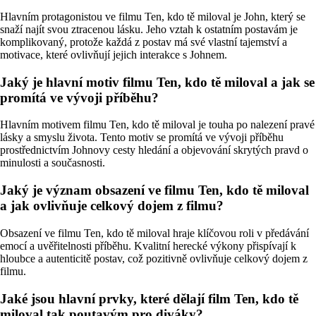
Hlavním protagonistou ve filmu Ten, kdo tě miloval je John, který se
snaží najít svou ztracenou lásku. Jeho vztah k ostatním postavám je
komplikovaný, protože každá z postav má své vlastní tajemství a
motivace, které ovlivňují jejich interakce s Johnem.
Jaký je hlavní motiv filmu Ten, kdo tě miloval a jak se
promítá ve vývoji příběhu?
Hlavním motivem filmu Ten, kdo tě miloval je touha po nalezení pravé
lásky a smyslu života. Tento motiv se promítá ve vývoji příběhu
prostřednictvím Johnovy cesty hledání a objevování skrytých pravd o
minulosti a současnosti.
Jaký je význam obsazení ve filmu Ten, kdo tě miloval
a jak ovlivňuje celkový dojem z filmu?
Obsazení ve filmu Ten, kdo tě miloval hraje klíčovou roli v předávání
emocí a uvěřitelnosti příběhu. Kvalitní herecké výkony přispívají k
hloubce a autenticitě postav, což pozitivně ovlivňuje celkový dojem z
filmu.
Jaké jsou hlavní prvky, které dělají film Ten, kdo tě
miloval tak poutavým pro diváky?