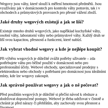
Wegovy jsou váhy, které slouží k měření hmotnosti předmětů. Jsou
využívány jak v domácnostech pro kontrolu váhy potravin, tak i v
obchodech a průmyslových provozech pro přesné vážení zboží.
Jaké druhy wegových existují a jak se liší?
Existuje mnoho druhů wegových, jako například kuchyňské váhy,
osobní váhy, laboratorní váhy nebo průmyslové váhy. Každý druh se
liší svou kapacitou, přesností a funkcemi, které nabízí.
Jak vybrat vhodné wegovy a kde je nejlépe koupit?
Při výběru wegových je důležité zvážit potřeby uživatele – zda
potřebujete váhu pro běžné použití v domácnosti nebo pro
profesionální účely. Webové obchody, specializované prodejny s
elektronikou nebo obchody s potřebami pro domácnost jsou ideálními
místy, kde lze wegovy zakoupit.
Jak správně používat wegovy a jak o ně pečovat?
Před použitím wegových je důležité si přečíst návod k obsluze a
dodržovat doporučené postupy. Webové je třeba udržovat v čistotě a
chránit je před nárazy či přehřátím, aby zachovaly svou přesnost a
životnost.