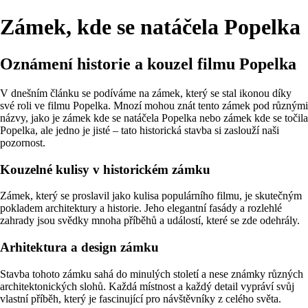
Zámek, kde se natáčela Popelka
Oznámení historie a kouzel filmu Popelka
V dnešním článku se podíváme na zámek, který se stal ikonou díky
své roli ve filmu Popelka. Mnozí mohou znát tento zámek pod různými
názvy, jako je zámek kde se natáčela Popelka nebo zámek kde se točila
Popelka, ale jedno je jisté – tato historická stavba si zaslouží naši
pozornost.
Kouzelné kulisy v historickém zámku
Zámek, který se proslavil jako kulisa populárního filmu, je skutečným
pokladem architektury a historie. Jeho elegantní fasády a rozlehlé
zahrady jsou svědky mnoha příběhů a událostí, které se zde odehrály.
Arhitektura a design zámku
Stavba tohoto zámku sahá do minulých století a nese známky různých
architektonických slohů. Každá místnost a každý detail vypráví svůj
vlastní příběh, který je fascinující pro návštěvníky z celého světa.