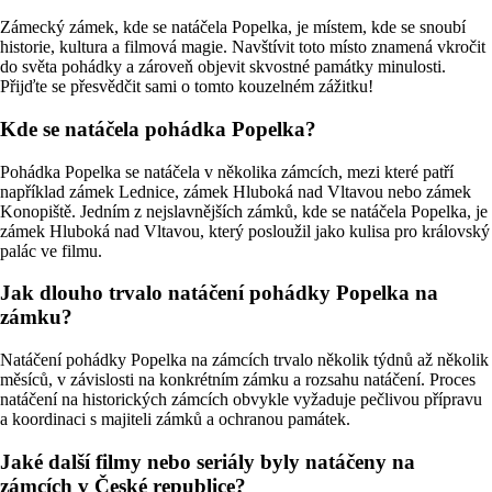
Zámecký zámek, kde se natáčela Popelka, je místem, kde se snoubí
historie, kultura a filmová magie. Navštívit toto místo znamená vkročit
do světa pohádky a zároveň objevit skvostné památky minulosti.
Přijďte se přesvědčit sami o tomto kouzelném zážitku!
Kde se natáčela pohádka Popelka?
Pohádka Popelka se natáčela v několika zámcích, mezi které patří
například zámek Lednice, zámek Hluboká nad Vltavou nebo zámek
Konopiště. Jedním z nejslavnějších zámků, kde se natáčela Popelka, je
zámek Hluboká nad Vltavou, který posloužil jako kulisa pro královský
palác ve filmu.
Jak dlouho trvalo natáčení pohádky Popelka na
zámku?
Natáčení pohádky Popelka na zámcích trvalo několik týdnů až několik
měsíců, v závislosti na konkrétním zámku a rozsahu natáčení. Proces
natáčení na historických zámcích obvykle vyžaduje pečlivou přípravu
a koordinaci s majiteli zámků a ochranou památek.
Jaké další filmy nebo seriály byly natáčeny na
zámcích v České republice?