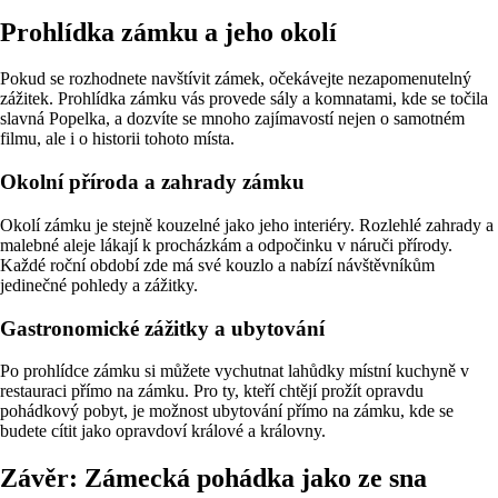
Prohlídka zámku a jeho okolí
Pokud se rozhodnete navštívit zámek, očekávejte nezapomenutelný
zážitek. Prohlídka zámku vás provede sály a komnatami, kde se točila
slavná Popelka, a dozvíte se mnoho zajímavostí nejen o samotném
filmu, ale i o historii tohoto místa.
Okolní příroda a zahrady zámku
Okolí zámku je stejně kouzelné jako jeho interiéry. Rozlehlé zahrady a
malebné aleje lákají k procházkám a odpočinku v náruči přírody.
Každé roční období zde má své kouzlo a nabízí návštěvníkům
jedinečné pohledy a zážitky.
Gastronomické zážitky a ubytování
Po prohlídce zámku si můžete vychutnat lahůdky místní kuchyně v
restauraci přímo na zámku. Pro ty, kteří chtějí prožít opravdu
pohádkový pobyt, je možnost ubytování přímo na zámku, kde se
budete cítit jako opravdoví králové a královny.
Závěr: Zámecká pohádka jako ze sna