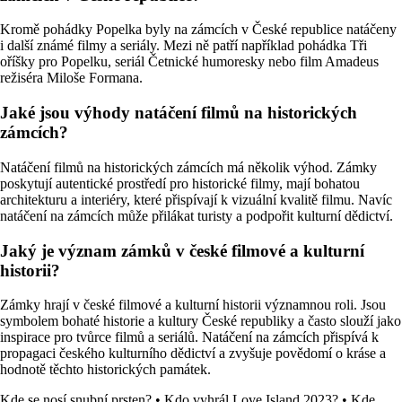
Kromě pohádky Popelka byly na zámcích v České republice natáčeny
i další známé filmy a seriály. Mezi ně patří například pohádka Tři
oříšky pro Popelku, seriál Četnické humoresky nebo film Amadeus
režiséra Miloše Formana.
Jaké jsou výhody natáčení filmů na historických
zámcích?
Natáčení filmů na historických zámcích má několik výhod. Zámky
poskytují autentické prostředí pro historické filmy, mají bohatou
architekturu a interiéry, které přispívají k vizuální kvalitě filmu. Navíc
natáčení na zámcích může přilákat turisty a podpořit kulturní dědictví.
Jaký je význam zámků v české filmové a kulturní
historii?
Zámky hrají v české filmové a kulturní historii významnou roli. Jsou
symbolem bohaté historie a kultury České republiky a často slouží jako
inspirace pro tvůrce filmů a seriálů. Natáčení na zámcích přispívá k
propagaci českého kulturního dědictví a zvyšuje povědomí o kráse a
hodnotě těchto historických památek.
Kde se nosí snubní prsten?
•
Kdo vyhrál Love Island 2023?
•
Kde