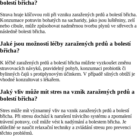
bolestí břicha?
Strava hraje klíčovou roli při vzniku zaražených prdů a bolestí břicha.
Konzumace potravin bohatých na sacharidy, jako jsou luštěniny, zelí
nebo cibule, může způsobovat nadměrnou tvorbu plynů ve střevech a
následně bolesti břicha.
Jaké jsou možnosti léčby zaražených prdů a bolestí
břicha?
K léčbě zaražených prdů a bolestí břicha můžete vyzkoušet změnu
stravovacích návyků, pravidelný pohyb, konzumaci probiotik či
bylinných čajů s protiplynovým účinkem. V případě silných obtíží je
vhodné konzultovat s lékařem.
Jaký vliv může mít stres na vznik zaražených prdů a
bolestí břicha?
Stres může mít významný vliv na vznik zaražených prdů a bolestí
břicha. Při stresu dochází k narušení trávicího systému a zpomalení
trávení potravy, což může vést k nadýmání a bolestem břicha. Je
důležité se naučit relaxační techniky a zvládání stresu pro prevenci
těchto problémů.