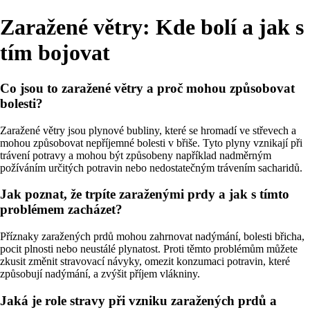
Zaražené větry: Kde bolí a jak s
tím bojovat
Co jsou to zaražené větry a proč mohou způsobovat
bolesti?
Zaražené větry jsou plynové bubliny, které se hromadí ve střevech a
mohou způsobovat nepříjemné bolesti v břiše. Tyto plyny vznikají při
trávení potravy a mohou být způsobeny například nadměrným
požíváním určitých potravin nebo nedostatečným trávením sacharidů.
Jak poznat, že trpíte zaraženými prdy a jak s tímto
problémem zacházet?
Příznaky zaražených prdů mohou zahrnovat nadýmání, bolesti břicha,
pocit plnosti nebo neustálé plynatost. Proti těmto problémům můžete
zkusit změnit stravovací návyky, omezit konzumaci potravin, které
způsobují nadýmání, a zvýšit příjem vlákniny.
Jaká je role stravy při vzniku zaražených prdů a